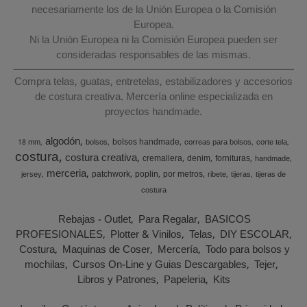
necesariamente los de la Unión Europea o la Comisión
Europea.
Ni la Unión Europea ni la Comisión Europea pueden ser
consideradas responsables de las mismas.
Compra telas, guatas, entretelas, estabilizadores y accesorios
de costura creativa. Mercería online especializada en
proyectos handmade.
algodón
bolsos handmade
18 mm
bolsos
correas para bolsos
corte tela
costura
costura creativa
cremallera
denim
fornituras
handmade
merceria
patchwork
poplin
por metros
jersey
ribete
tijeras
tijeras de
costura
Rebajas - Outlet
Para Regalar
BASICOS
PROFESIONALES
Plotter & Vinilos
Telas
DIY ESCOLAR
Costura
Maquinas de Coser
Mercería
Todo para bolsos y
mochilas
Cursos On-Line y Guias Descargables
Tejer
Libros y Patrones
Papeleria
Kits