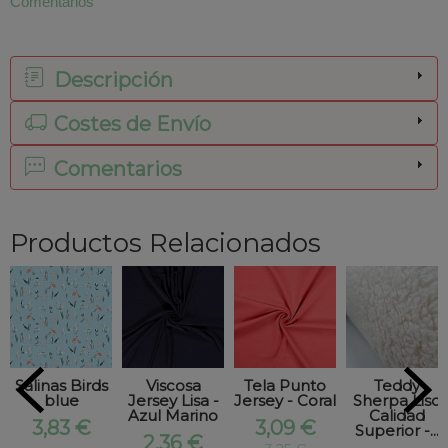
Comentarios
Descripción
Costes de Envío
Comentarios
Productos Relacionados
Salinas Birds
Viscosa
Tela Punto
Teddy
blue
Jersey Lisa -
Jersey - Coral
Sherpa Liso
Azul Marino
Calidad
3,83 €
3,09 €
Superior -...
2,36 €