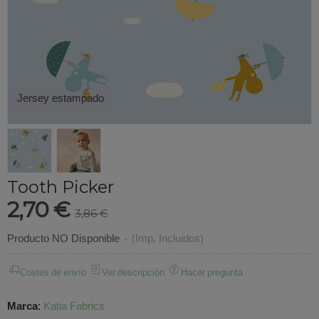
Jersey estampado
Tooth Picker
2,70 €
3,86 €
Producto NO Disponible
-
(Imp. Incluidos)
Costes de envío
Ver descripción
Hacer pregunta
Marca
:
Katia Fabrics