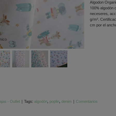
Algodon Organic
100% algodón o
neceseres, acce
g/m². Certific
cm por el anch
nico
jas - Outlet
|
Tags:
algodón
poplin
denim
|
Comentarios