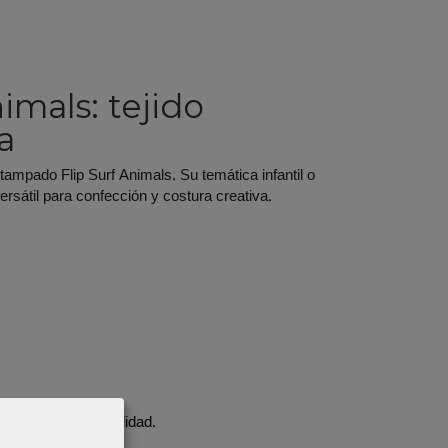
imals: tejido
a
tampado Flip Surf Animals. Su temática infantil o
ersátil para confección y costura creativa.
a, según disponibilidad.