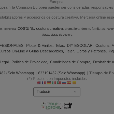
Europea.
ropea ni la Comisión Europea pueden ser consideradas responsables
estabilizadores y accesorios de costura creativa. Mercería online e
costura
costura creativa
cremallera
denim
fornituras
os
corte tela
hand
tijeras
tijeras de costura
FESIONALES
Plotter & Vinilos
Telas
DIY ESCOLAR
Costura
M
Cursos On-Line y Guias Descargables
Tejer
Libros y Patrones
Pap
Legal
Política de Privacidad
Condiciones de Compra
Desistir de 
482 (Solo Whatsapp)
|
623191482 (Solo Whatsapp)
|
Tiempo de En
(*) Precios con Impuestos incluidos