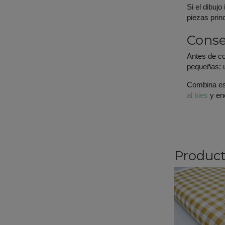
Si el dibuj
piezas prin
Conse
Antes de co
pequeñas: u
Combina es
al bies
y en
Product