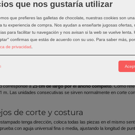
ios que nos gustaría utilizar
ginal indica certificación
GOTS
. Consulta siempre la información del 
n y las instrucciones de cuidado.
os que prefieres las galletas de chocolate, nuestras cookies son una
 a tu experiencia de compra. Nos ayudan a enseñarte jugosas ofertas,
 para coser
ias para facilitar tu navegación y nos avisan si la web se vuelve lenta.
eptar" confirmas que estás de acuerdo con su uso.
Para saber más, por
s, blusas, camisas, faldas y ropa infantil.
tica de privacidad
.
rk, quilting y aplicaciones textiles.
 mochilas, neceseres, estuches y forros.
, organizadores, delantales y regalos handmade.
s
Acept
comprar esta tela
d corresponde a
25 cm de largo por el ancho completo
. Como refe
1 m. Las unidades consecutivas se sirven normalmente en corte conti
jos de corte y costura
stampado tenga dirección, coloca todas las piezas en el mismo sentid
 prueba con aguja universal fina o media, ajustando la longitud de pun