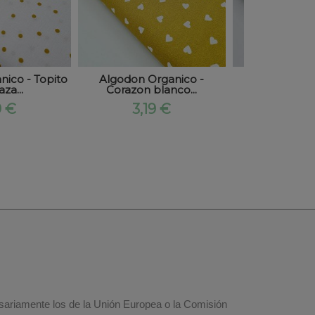
ico - Topito
Algodon Organico -
Algodon Or
za...
Corazon blanco...
Corazon mo
9 €
3,19 €
3,19
esariamente los de la Unión Europea o la Comisión