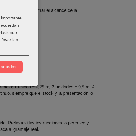
producto para confirmar el alcance de la
 importante
 recuerdan
 Haciendo
 favor lea
ar todas
rencia: 1 unidad = 0,25 m, 2 unidades = 0,5 m, 4
nuo, siempre que el stock y la presentación lo
o. Prelava si las instrucciones lo permiten y
tada al gramaje real.