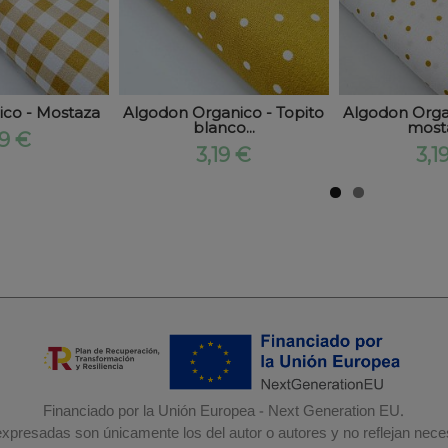
ico - Mostaza
Algodon Organico - Topito
Algodon Organ
blanco...
mosta
19 €
3,19 €
3,1
Financiado por la Unión Europea - Next Generation EU.
 expresadas son únicamente los del autor o autores y no reflejan nec