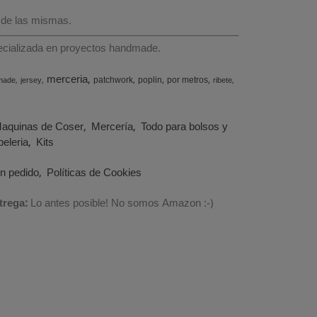
 de las mismas.
specializada en proyectos handmade.
merceria
patchwork
poplin
por metros
made
jersey
ribete
aquinas de Coser
Mercería
Todo para bolsos y
eleria
Kits
un pedido
Políticas de Cookies
trega:
Lo antes posible! No somos Amazon :-)