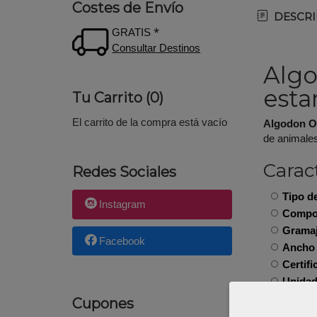
Costes de Envío
DESCRI
GRATIS *
Consultar Destinos
Algo
esta
Tu Carrito (0)
El carrito de la compra está vacío
Algodon Or
de animales
Caract
Redes Sociales
Tipo de
Instagram
Compos
Gramaj
Facebook
Ancho 
Certifi
Unidad
Corte:
Cupones
Diseño