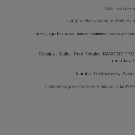
Ni la Unión Eu
Compra telas, guatas, entretelas, 
algodón
bolsos handmade
18 mm
bolsos
correas para bols
Rebajas - Outlet
Para Regalar
BASICOS PRO
mochilas
Ir arriba
Contáctanos
Aviso 
| lolabotonagranollers@hotmail.com |
623191