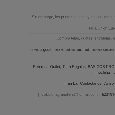
Sin embargo, los puntos de vista y las opiniones
Ni la Unión Eu
Compra telas, guatas, entretelas, 
algodón
bolsos handmade
18 mm
bolsos
correas para bols
Rebajas - Outlet
Para Regalar
BASICOS PRO
mochilas
Ir arriba
Contáctanos
Aviso 
| lolabotonagranollers@hotmail.com |
623191