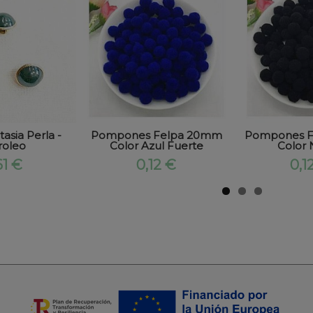
asia Perla -
Pompones Felpa 20mm
Pompones 
roleo
Color Azul Fuerte
Color
61 €
0,12 €
0,1