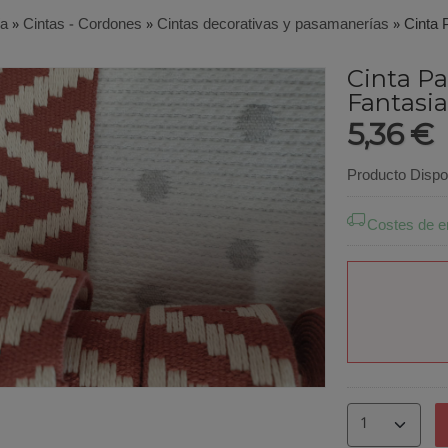
ía
»
Cintas - Cordones
»
Cintas decorativas y pasamanerías
»
Cinta 
Cinta P
Fantasia
5,36 €
Producto Dispo
Costes de e
o