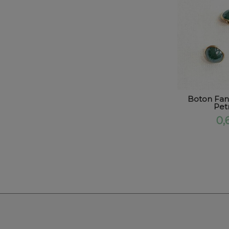
Boton Fant
Pet
0,