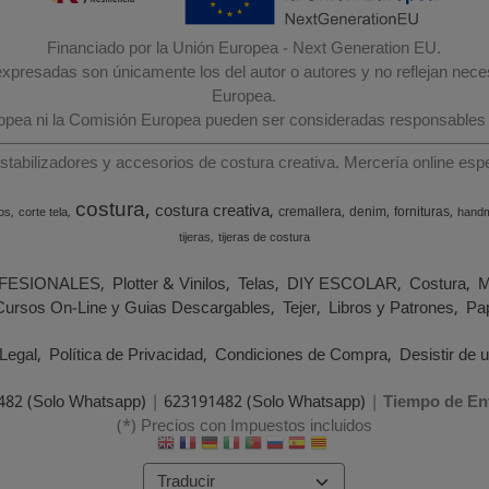
Financiado por la Unión Europea - Next Generation EU.
 expresadas son únicamente los del autor o autores y no reflejan nec
Europea.
ropea ni la Comisión Europea pueden ser consideradas responsables
estabilizadores y accesorios de costura creativa. Mercería online e
costura
costura creativa
cremallera
denim
fornituras
os
corte tela
hand
tijeras
tijeras de costura
FESIONALES
Plotter & Vinilos
Telas
DIY ESCOLAR
Costura
M
Cursos On-Line y Guias Descargables
Tejer
Libros y Patrones
Pap
Legal
Política de Privacidad
Condiciones de Compra
Desistir de 
482 (Solo Whatsapp)
|
623191482 (Solo Whatsapp)
|
Tiempo de En
(*) Precios con Impuestos incluidos