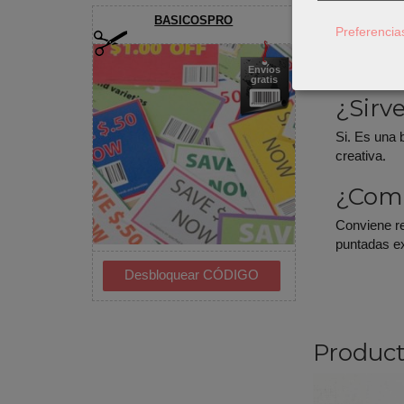
¿Se p
BASICOSPRO
Preferencia
En la mayor
especialment
Envíos
gratis
¿Sirv
Si. Es una 
creativa.
¿Como
Conviene r
puntadas ex
Product