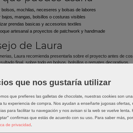
 bolsos, mochilas, neceseres y bolsas de labores
 bajos, mangas, bolsillos o costuras visibles
zar prendas basicas y accesorios textiles
toque artesanal a proyectos de patchwork y handmade
ejo de Laura
rias, Laura recomienda presentarla sobre el proyecto antes de cos
sultado final, sobre todo en bolsos, bolsillos o remates decorativos.
inala con otros materiale
ios que nos gustaría utilizar
forma parte de nuestra seccion de
cintas decorativas y pasamaneria
untillas y remates para dar un acabado mas bonito a tus proyectos.
os que prefieres las galletas de chocolate, nuestras cookies son una
 a tu experiencia de compra. Nos ayudan a enseñarte jugosas ofertas,
reparando un bolso, una mochila o un complemento handmade, tambi
s cierres, anillas, hebillas, mosquetones, asas o correas, entra en
For
ias para facilitar tu navegación y nos avisan si la web se vuelve lenta.
eptar" confirmas que estás de acuerdo con su uso.
Para saber más, por
untas frecuentes
tica de privacidad
.