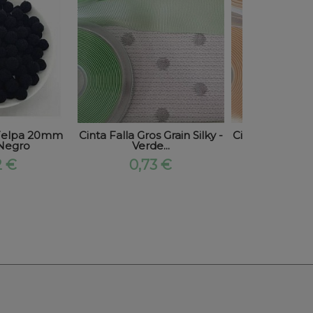
Felpa 20mm
Cinta Falla Gros Grain Silky -
Cinta Falla Gros
 Negro
Verde...
Cru
2 €
0,73 €
0,73