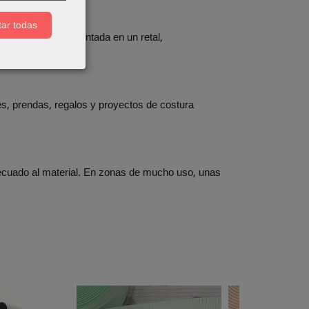
ar todas
eres y probar la puntada en un retal,
s, prendas, regalos y proyectos de costura
cuado al material. En zonas de mucho uso, unas