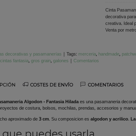
Cinta Pasamane
decorativa para
creativa. Ideal
Venta por metr
as decorativas y pasamanerías
|
Tags:
merceria
handmade
patchw
cintas fantasia
gros grain
galones
|
Comentarios
PCIÓN
COSTES DE ENVÍO
COMENTARIOS
asamaneria Algodon - Fantasia Hilada
es una pasamaneria decorati
proyectos de costura, bolsos, mochilas, prendas, accesorios y manu
ncho aproximado de
3 cm
. Su composicion es
algodon y acrilico
.
La
 que puedes usarla