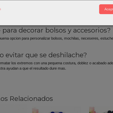
uede coser a maquina?
s
Acept
ia de proyectos, si. Recomendamos sujetarla antes con pinzas o alfil
e si la cinta tiene relieve, textura o brillo.
e para decorar bolsos y accesorios?
buena opcion para personalizar bolsos, mochilas, neceseres, estuche
 evitar que se deshilache?
ematar los extremos con una pequena costura, doblez o acabado ade
tra ayudan a que el resultado dure mas.
os Relacionados