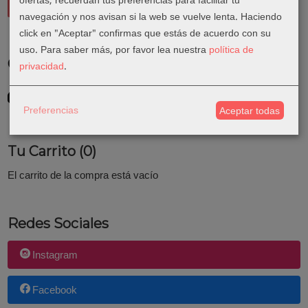
ofertas, recuerdan tus preferencias para facilitar tu
navegación y nos avisan si la web se vuelve lenta. Haciendo
click en "Aceptar" confirmas que estás de acuerdo con su
uso.
Para saber más, por favor lea nuestra
política de
Costes de Envío
privacidad
.
GRATIS *
Consultar Destinos
Preferencias
Aceptar todas
Tu Carrito (0)
El carrito de la compra está vacío
Redes Sociales
Instagram
Facebook