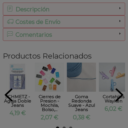
Descripción
Costes de Envío
Comentarios
Productos Relacionados
SCHMETZ -
Cierres de
Goma
Cortahilos
Aguja Doble
Presion -
Redonda
Wayken
Jeans
Mochila,
Suave - Azul
6,02 €
Bolso,...
Jeans
4,19 €
2,07 €
0,38 €