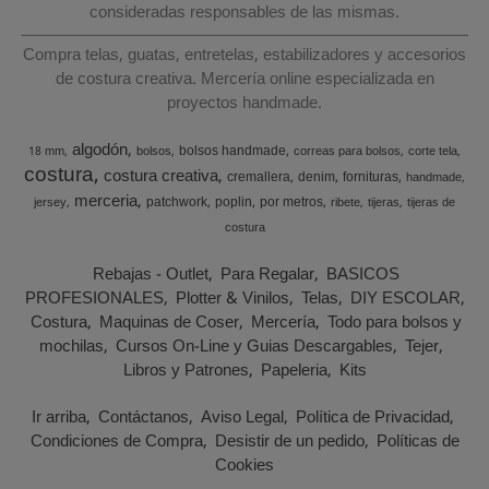
consideradas responsables de las mismas.
Compra telas, guatas, entretelas, estabilizadores y accesorios
de costura creativa. Mercería online especializada en
proyectos handmade.
algodón
bolsos handmade
18 mm
bolsos
correas para bolsos
corte tela
costura
costura creativa
cremallera
denim
fornituras
handmade
merceria
patchwork
poplin
por metros
jersey
ribete
tijeras
tijeras de
costura
Rebajas - Outlet
Para Regalar
BASICOS
PROFESIONALES
Plotter & Vinilos
Telas
DIY ESCOLAR
Costura
Maquinas de Coser
Mercería
Todo para bolsos y
mochilas
Cursos On-Line y Guias Descargables
Tejer
Libros y Patrones
Papeleria
Kits
Ir arriba
Contáctanos
Aviso Legal
Política de Privacidad
Condiciones de Compra
Desistir de un pedido
Políticas de
Cookies