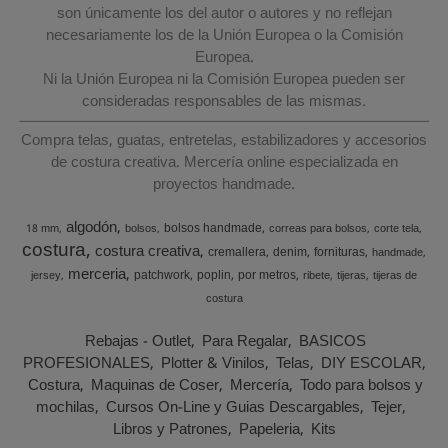
son únicamente los del autor o autores y no reflejan
necesariamente los de la Unión Europea o la Comisión
Europea.
Ni la Unión Europea ni la Comisión Europea pueden ser
consideradas responsables de las mismas.
Compra telas, guatas, entretelas, estabilizadores y accesorios
de costura creativa. Mercería online especializada en
proyectos handmade.
algodón
bolsos handmade
18 mm
bolsos
correas para bolsos
corte tela
costura
costura creativa
cremallera
denim
fornituras
handmade
merceria
patchwork
poplin
por metros
jersey
ribete
tijeras
tijeras de
costura
Rebajas - Outlet
Para Regalar
BASICOS
PROFESIONALES
Plotter & Vinilos
Telas
DIY ESCOLAR
Costura
Maquinas de Coser
Mercería
Todo para bolsos y
mochilas
Cursos On-Line y Guias Descargables
Tejer
Libros y Patrones
Papeleria
Kits