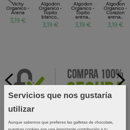
Vichy
Algodon
Algodon
Algodon
Organico -
Organico -
Organico -
Organico -
Arena
Topito
Topito
Corazon
blanco...
arena...
arena...
3,19 €
3,19 €
3,19 €
3,19 €
Servicios que nos gustaría
utilizar
Aunque sabemos que prefieres las galletas de chocolate,
nuestras cookies son una importante contribución a tu