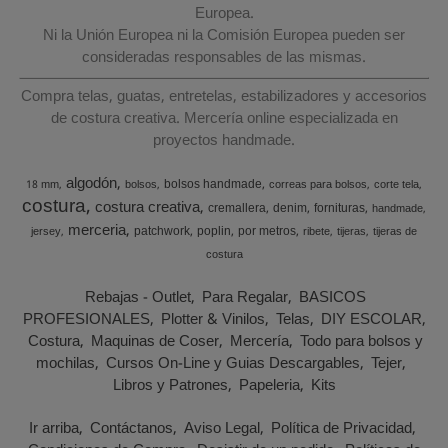
Europea.
Ni la Unión Europea ni la Comisión Europea pueden ser
consideradas responsables de las mismas.
Compra telas, guatas, entretelas, estabilizadores y accesorios
de costura creativa. Mercería online especializada en
proyectos handmade.
algodón
bolsos handmade
18 mm
bolsos
correas para bolsos
corte tela
costura
costura creativa
cremallera
denim
fornituras
handmade
merceria
patchwork
poplin
por metros
jersey
ribete
tijeras
tijeras de
costura
Rebajas - Outlet
Para Regalar
BASICOS
PROFESIONALES
Plotter & Vinilos
Telas
DIY ESCOLAR
Costura
Maquinas de Coser
Mercería
Todo para bolsos y
mochilas
Cursos On-Line y Guias Descargables
Tejer
Libros y Patrones
Papeleria
Kits
Ir arriba
Contáctanos
Aviso Legal
Política de Privacidad