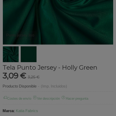
Punto jersey liso
Tela Punto Jersey - Holly Green
3,09 €
3,25 €
Producto Disponible
-
(Imp. Incluidos)
Costes de envío
Ver descripción
Hacer pregunta
Marca
:
Katia Fabrics