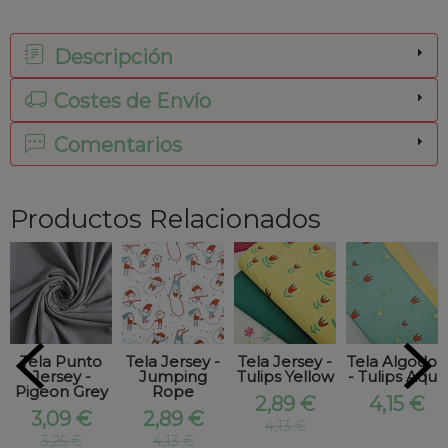
Descripción
Costes de Envío
Comentarios
Productos Relacionados
Tela Punto
Tela Jersey -
Tela Jersey -
Tela Algodon
Jersey -
Jumping
Tulips Yellow
- Tulips Aqua
Pigeon Grey
Rope
2,89 €
4,15 €
3,09 €
2,89 €
4,13 €
3,25 €
4,13 €