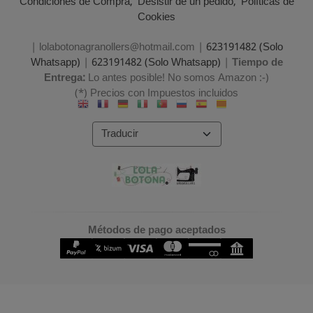
Condiciones de Compra
Desistir de un pedido
Políticas de
Cookies
| lolabotonagranollers@hotmail.com |
623191482 (Solo
Whatsapp)
|
623191482 (Solo Whatsapp)
|
Tiempo de
Entrega:
Lo antes posible! No somos Amazon :-)
(*) Precios con Impuestos incluidos
Métodos de pago aceptados