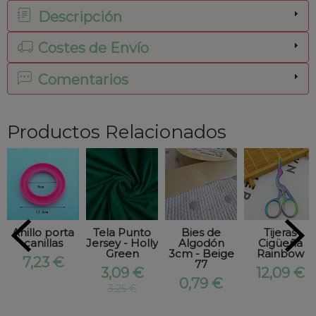
Descripción
Costes de Envío
Comentarios
Productos Relacionados
Anillo porta
Tela Punto
Bies de
Tijeras
canillas
Jersey - Holly
Algodón
Cigüeña
Green
3cm - Beige
Rainbow
7,23 €
77
3,09 €
12,09 €
0,79 €
3,25 €