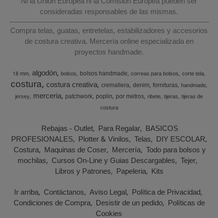
Ni la Unión Europea ni la Comisión Europea pueden ser
consideradas responsables de las mismas.
Compra telas, guatas, entretelas, estabilizadores y accesorios
de costura creativa. Mercería online especializada en
proyectos handmade.
algodón
bolsos handmade
18 mm
bolsos
correas para bolsos
corte tela
costura
costura creativa
cremallera
denim
fornituras
handmade
merceria
patchwork
poplin
por metros
jersey
ribete
tijeras
tijeras de
costura
Rebajas - Outlet
Para Regalar
BASICOS
PROFESIONALES
Plotter & Vinilos
Telas
DIY ESCOLAR
Costura
Maquinas de Coser
Mercería
Todo para bolsos y
mochilas
Cursos On-Line y Guias Descargables
Tejer
Libros y Patrones
Papeleria
Kits
Ir arriba
Contáctanos
Aviso Legal
Política de Privacidad
Condiciones de Compra
Desistir de un pedido
Políticas de
Cookies