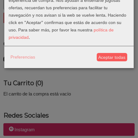
experiencia de compra. Nos ayudan a enseñarte jugosas
ofertas, recuerdan tus preferencias para facilitar tu
navegación y nos avisan si la web se vuelve lenta. Haciendo
click en "Aceptar" confirmas que estás de acuerdo con su
uso.
Para saber más, por favor lea nuestra
política de
privacidad
.
Costes de Envío
GRATIS *
Preferencias
Aceptar todas
Consultar Destinos
Tu Carrito (0)
El carrito de la compra está vacío
Redes Sociales
Instagram