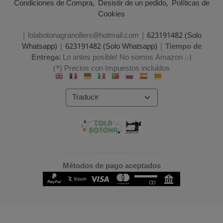
Condiciones de Compra
Desistir de un pedido
Políticas de
Cookies
| lolabotonagranollers@hotmail.com |
623191482 (Solo
Whatsapp)
|
623191482 (Solo Whatsapp)
|
Tiempo de
Entrega:
Lo antes posible! No somos Amazon :-)
(*) Precios con Impuestos incluidos
Métodos de pago aceptados