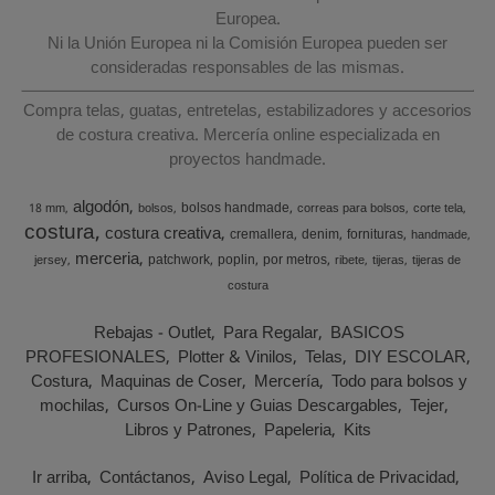
Europea.
Ni la Unión Europea ni la Comisión Europea pueden ser
consideradas responsables de las mismas.
Compra telas, guatas, entretelas, estabilizadores y accesorios
de costura creativa. Mercería online especializada en
proyectos handmade.
algodón
bolsos handmade
18 mm
bolsos
correas para bolsos
corte tela
costura
costura creativa
cremallera
denim
fornituras
handmade
merceria
patchwork
poplin
por metros
jersey
ribete
tijeras
tijeras de
costura
Rebajas - Outlet
Para Regalar
BASICOS
PROFESIONALES
Plotter & Vinilos
Telas
DIY ESCOLAR
Costura
Maquinas de Coser
Mercería
Todo para bolsos y
mochilas
Cursos On-Line y Guias Descargables
Tejer
Libros y Patrones
Papeleria
Kits
Ir arriba
Contáctanos
Aviso Legal
Política de Privacidad