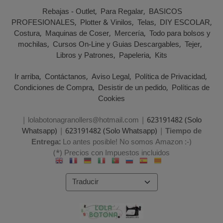
Rebajas - Outlet
Para Regalar
BASICOS
PROFESIONALES
Plotter & Vinilos
Telas
DIY ESCOLAR
Costura
Maquinas de Coser
Mercería
Todo para bolsos y
mochilas
Cursos On-Line y Guias Descargables
Tejer
Libros y Patrones
Papeleria
Kits
Ir arriba
Contáctanos
Aviso Legal
Política de Privacidad
Condiciones de Compra
Desistir de un pedido
Políticas de
Cookies
| lolabotonagranollers@hotmail.com |
623191482 (Solo
Whatsapp)
|
623191482 (Solo Whatsapp)
|
Tiempo de
Entrega:
Lo antes posible! No somos Amazon :-)
(*) Precios con Impuestos incluidos