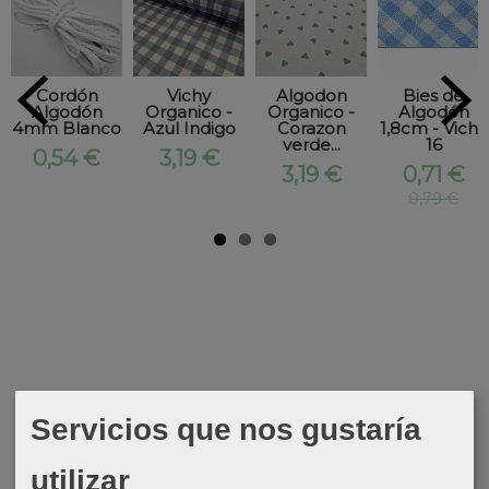
Cordón
Vichy
Algodon
Bies de
Algodón
Organico -
Organico -
Algodón
4mm Blanco
Azul Indigo
Corazon
1,8cm - Vichy
verde...
16
0,54 €
3,19 €
3,19 €
0,71 €
0,79 €
Servicios que nos gustaría
utilizar