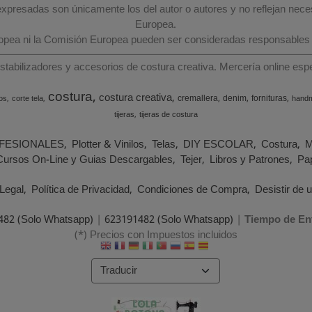
 expresadas son únicamente los del autor o autores y no reflejan nec
Europea.
ropea ni la Comisión Europea pueden ser consideradas responsables
estabilizadores y accesorios de costura creativa. Mercería online e
costura
costura creativa
cremallera
denim
fornituras
os
corte tela
hand
tijeras
tijeras de costura
FESIONALES
Plotter & Vinilos
Telas
DIY ESCOLAR
Costura
M
Cursos On-Line y Guias Descargables
Tejer
Libros y Patrones
Pap
Legal
Política de Privacidad
Condiciones de Compra
Desistir de 
482 (Solo Whatsapp)
|
623191482 (Solo Whatsapp)
|
Tiempo de En
(*) Precios con Impuestos incluidos