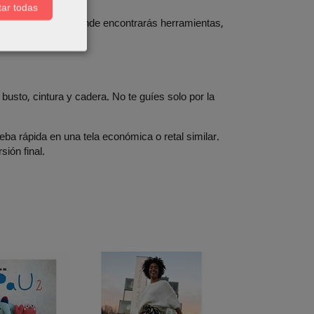
ar todas
stura
y
Gomas
, donde encontrarás herramientas,
a prenda.
 busto, cintura y cadera. No te guíes solo por la
eba rápida en una tela económica o retal similar.
sión final.