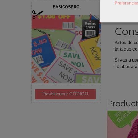
Preferencia
BASICOSPRO
Para comple
gomas, boto
Envíos
Cons
gratis
Antes de cor
talla que c
Si vas a us
Te ahorrará
Product