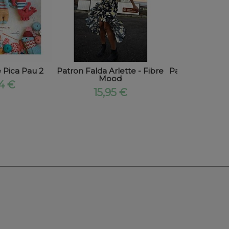
 Pica Pau 2
Patron Falda Arlette - Fibre
Patron Pantalo
Mood
Fibre 
94 €
15,95 €
15,9