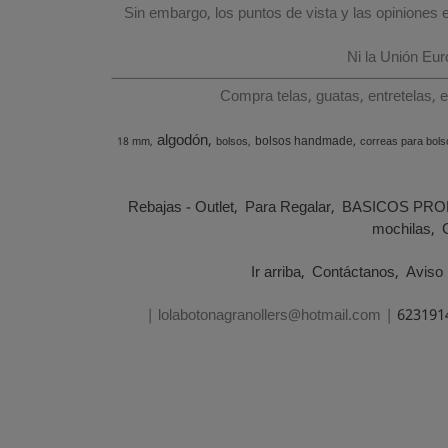
Sin embargo, los puntos de vista y las opiniones
Ni la Unión Eu
Compra telas, guatas, entretelas, 
algodón
bolsos handmade
18 mm
bolsos
correas para bols
Rebajas - Outlet
Para Regalar
BASICOS PRO
mochilas
Ir arriba
Contáctanos
Aviso 
| lolabotonagranollers@hotmail.com |
623191