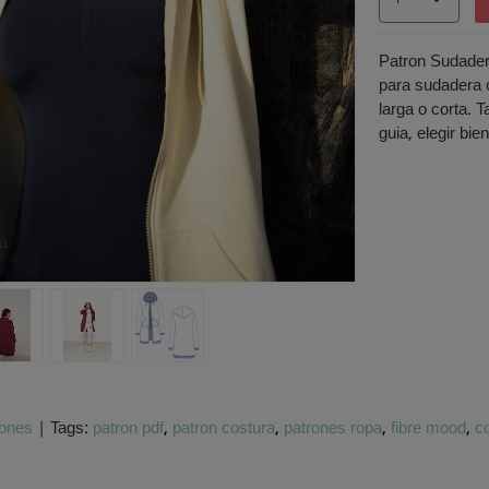
Patron Sudader
para sudadera c
larga o corta. 
guia, elegir bi
a
rones
|
Tags:
patron pdf
patron costura
patrones ropa
fibre mood
c