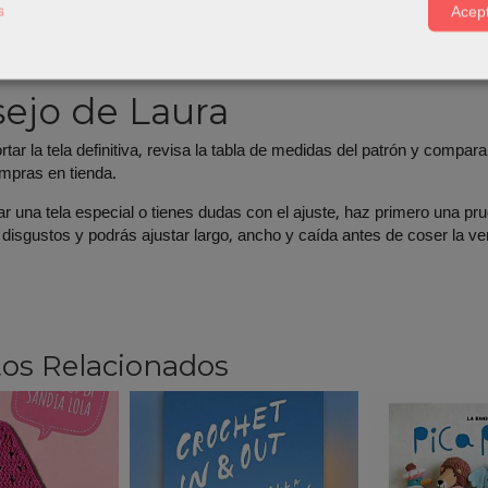
s
Acept
tar el proyecto puedes revisar nuestras categorías de
Patrones
,
Co
nes, cierres, cintas y accesorios de costura según lo que necesite l
ejo de Laura
tar la tela definitiva, revisa la tabla de medidas del patrón y compara
ompras en tienda.
ar una tela especial o tienes dudas con el ajuste, haz primero una pru
 disgustos y podrás ajustar largo, ancho y caída antes de coser la ver
os Relacionados