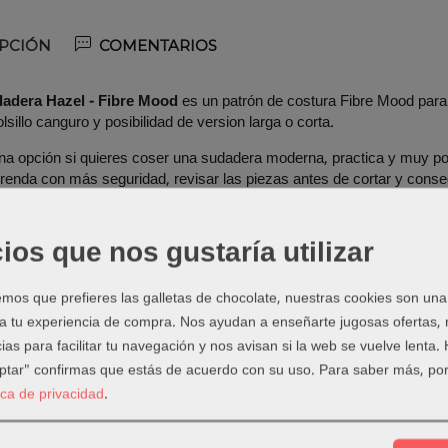
PCIÓN
COMENTARIOS
adera Hazel - Fibre Mood
es un patrón de costura Fibre Mood para
sillo canguro y posibilidad de version larga o corta.
a opción si quieres coser una sudadera moderna, practica y muy pon
 prenda con más seguridad, revisar las piezas antes de cortar y con
lles del patrón
ios que nos gustaría utilizar
o:
patrón de costura Fibre Mood.
Tallas XS - XXXL.
os que prefieres las galletas de chocolate, nuestras cookies son una
to:
sudadera con capucha, bolsillo canguro y posibilidad de version la
 a tu experiencia de compra. Nos ayudan a enseñarte jugosas ofertas,
recomendadas:
sudadera, French Terry, punto roma o tejidos de punt
ias para facilitar tu navegación y nos avisan si la web se vuelve lenta.
eptar" confirmas que estás de acuerdo con su uso.
Para saber más, por
 qué proyectos encaja
tica de privacidad
.
 encaja muy bien si buscas una prenda handmade con personalidad, 
y crear ropa a tu medida.