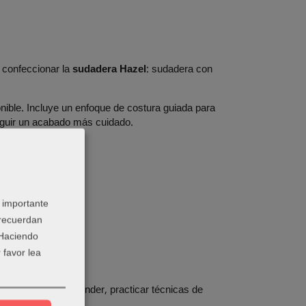
 confeccionar la
sudadera Hazel
: sudadera con
ible. Incluye un enfoque de costura guiada para
seguir un acabado más cuidado.
 importante
rga o corta.
 recuerdan
o con cuerpo.
 Haciendo
 favor lea
pensada para aprender, practicar técnicas de