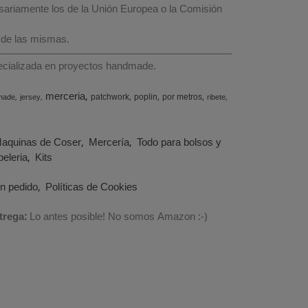
esariamente los de la Unión Europea o la Comisión
 de las mismas.
specializada en proyectos handmade.
merceria
patchwork
poplin
por metros
made
jersey
ribete
aquinas de Coser
Mercería
Todo para bolsos y
eleria
Kits
un pedido
Políticas de Cookies
trega:
Lo antes posible! No somos Amazon :-)