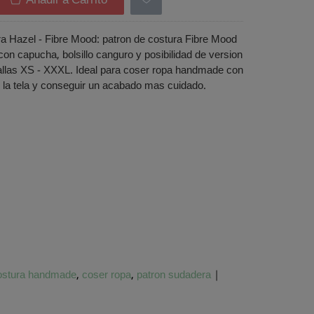
Añadir a Carrito
a Hazel - Fibre Mood: patron de costura Fibre Mood
on capucha, bolsillo canguro y posibilidad de version
Tallas XS - XXXL. Ideal para coser ropa handmade con
en la tela y conseguir un acabado mas cuidado.
ostura handmade
coser ropa
patron sudadera
|