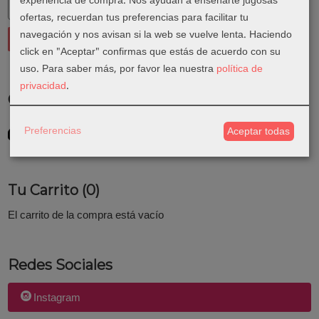
experiencia de compra. Nos ayudan a enseñarte jugosas
ofertas, recuerdan tus preferencias para facilitar tu
navegación y nos avisan si la web se vuelve lenta. Haciendo
click en "Aceptar" confirmas que estás de acuerdo con su
uso.
Para saber más, por favor lea nuestra
política de
privacidad
.
Costes de Envío
GRATIS *
Preferencias
Aceptar todas
Consultar Destinos
Tu Carrito (0)
El carrito de la compra está vacío
Redes Sociales
Instagram