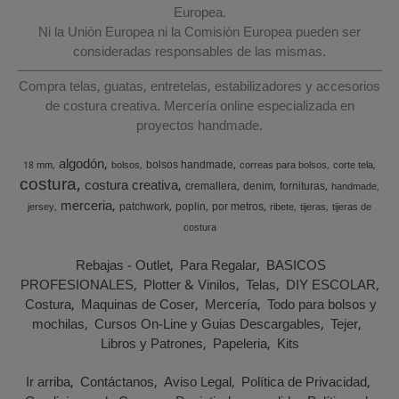
Europea.
Ni la Unión Europea ni la Comisión Europea pueden ser
consideradas responsables de las mismas.
Compra telas, guatas, entretelas, estabilizadores y accesorios
de costura creativa. Mercería online especializada en
proyectos handmade.
algodón
bolsos handmade
18 mm
bolsos
correas para bolsos
corte tela
costura
costura creativa
cremallera
denim
fornituras
handmade
merceria
patchwork
poplin
por metros
jersey
ribete
tijeras
tijeras de
costura
Rebajas - Outlet
Para Regalar
BASICOS
PROFESIONALES
Plotter & Vinilos
Telas
DIY ESCOLAR
Costura
Maquinas de Coser
Mercería
Todo para bolsos y
mochilas
Cursos On-Line y Guias Descargables
Tejer
Libros y Patrones
Papeleria
Kits
Ir arriba
Contáctanos
Aviso Legal
Política de Privacidad