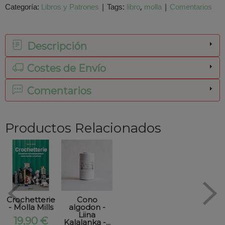
Categoría:
Libros y Patrones
|
Tags:
libro
molla
|
Comentarios
Descripción
Costes de Envío
Comentarios
Productos Relacionados
Crochetterie
Cono
- Molla Mills
algodon -
Liina
19,90 €
Kalalanka -...