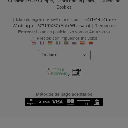
Condiciones de Compra
Desistir de un pedido
Políticas de
Cookies
| lolabotonagranollers@hotmail.com |
623191482 (Solo
Whatsapp)
|
623191482 (Solo Whatsapp)
|
Tiempo de
Entrega:
Lo antes posible! No somos Amazon :-)
(*) Precios con Impuestos incluidos
Métodos de pago aceptados