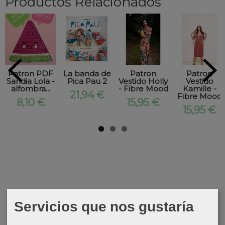
Productos Relacionados
Patron PDF
La banda de
Patron
Patron
Sandia Lola -
Pica Pau 2
Vestido Holly
Vestido
alfombra...
- Fibre Mood
Kamille -
21,94 €
Fibre Mood
8,10 €
15,95 €
15,95 €
Servicios que nos gustaría