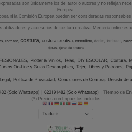
 expresadas son únicamente los del autor o autores y no reflejan nec
Europea.
ropea ni la Comisión Europea pueden ser consideradas responsables
estabilizadores y accesorios de costura creativa. Mercería online e
costura
costura creativa
cremallera
denim
fornituras
os
corte tela
hand
tijeras
tijeras de costura
FESIONALES
Plotter & Vinilos
Telas
DIY ESCOLAR
Costura
M
Cursos On-Line y Guias Descargables
Tejer
Libros y Patrones
Pap
Legal
Política de Privacidad
Condiciones de Compra
Desistir de 
482 (Solo Whatsapp)
|
623191482 (Solo Whatsapp)
|
Tiempo de En
(*) Precios con Impuestos incluidos