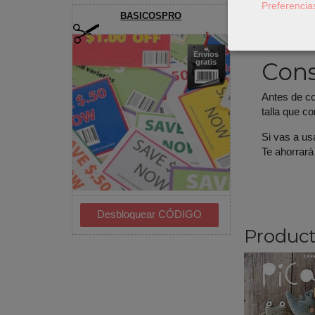
Preferencia
BASICOSPRO
Para comple
encontrarás
Envíos
Cons
gratis
Antes de cor
talla que c
Si vas a us
Te ahorrará
Product