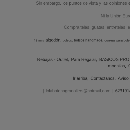
Sin embargo, los puntos de vista y las opiniones
Ni la Unión Eu
Compra telas, guatas, entretelas, 
algodón
bolsos handmade
18 mm
bolsos
correas para bols
Rebajas - Outlet
Para Regalar
BASICOS PRO
mochilas
Ir arriba
Contáctanos
Aviso 
| lolabotonagranollers@hotmail.com |
623191