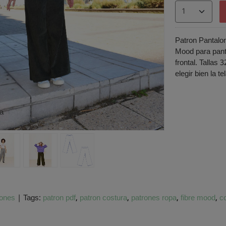
Patron Pantalon
Mood para panta
frontal. Tallas
elegir bien la 
a
rones
|
Tags:
patron pdf
patron costura
patrones ropa
fibre mood
c