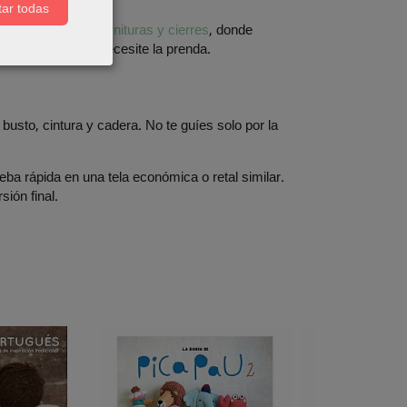
ar todas
stura
,
Gomas
y
Fornituras y cierres
, donde
ura según lo que necesite la prenda.
 busto, cintura y cadera. No te guíes solo por la
eba rápida en una tela económica o retal similar.
sión final.