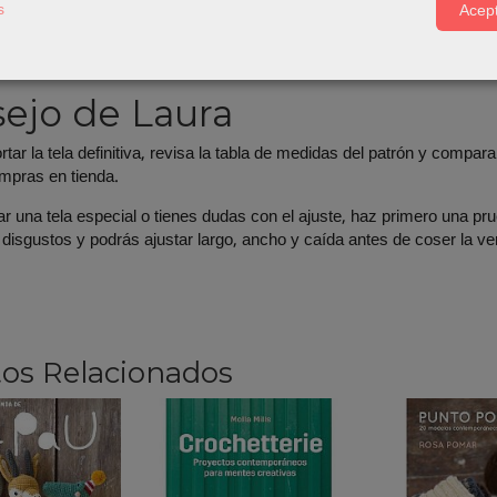
s
Acept
tar el proyecto puedes revisar nuestras categorías de
Patrones
,
Co
 herramientas, gomas, botones, cierres, cintas y accesorios de cost
ejo de Laura
tar la tela definitiva, revisa la tabla de medidas del patrón y compara
ompras en tienda.
ar una tela especial o tienes dudas con el ajuste, haz primero una pru
 disgustos y podrás ajustar largo, ancho y caída antes de coser la ver
os Relacionados