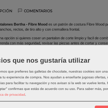
PCIÓN
COMENTARIOS
talones Bertha - Fibre Mood
es un patrón de costura Fibre Mood p
nchos, rectos, de tiro alto y con cremallera frontal.
a opción si quieres coser un pantalon de corte limpio y facil de com
 prenda con más seguridad, revisar las piezas antes de cortar y con
lles del patrón
ios que nos gustaría utilizar
o:
patrón de costura Fibre Mood.
Tallas 32 - 50.
os que prefieres las galletas de chocolate, nuestras cookies son una
to:
pantalones anchos, rectos, de tiro alto y con cremallera frontal.
 a tu experiencia de compra. Nos ayudan a enseñarte jugosas ofertas,
recomendadas:
pana fina, algodon grueso, lana ligera, denim o tejidos
ias para facilitar tu navegación y nos avisan si la web se vuelve lenta.
eptar" confirmas que estás de acuerdo con su uso.
Para saber más, por
 qué proyectos encaja
tica de privacidad
.
 encaja muy bien si buscas una prenda handmade con personalidad, 
y crear ropa a tu medida.