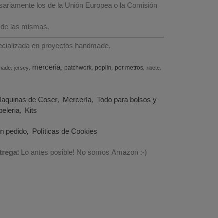
esariamente los de la Unión Europea o la Comisión
 de las mismas.
specializada en proyectos handmade.
merceria
patchwork
poplin
por metros
made
jersey
ribete
aquinas de Coser
Mercería
Todo para bolsos y
eleria
Kits
un pedido
Políticas de Cookies
trega:
Lo antes posible! No somos Amazon :-)