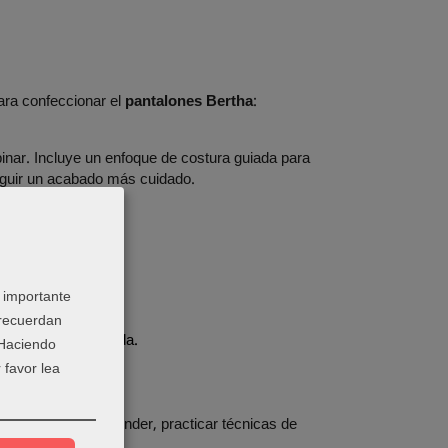
ara confeccionar el
pantalones Bertha
:
binar. Incluye un enfoque de costura guiada para
seguir un acabado más cuidado.
 importante
 recuerdan
 con suficiente caida.
 Haciendo
 favor lea
pensada para aprender, practicar técnicas de