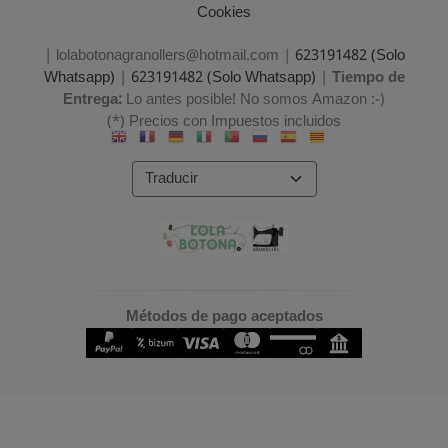
Cookies
| lolabotonagranollers@hotmail.com |
623191482 (Solo
Whatsapp)
|
623191482 (Solo Whatsapp)
|
Tiempo de
Entrega:
Lo antes posible! No somos Amazon :-)
(*) Precios con Impuestos incluidos
Métodos de pago aceptados