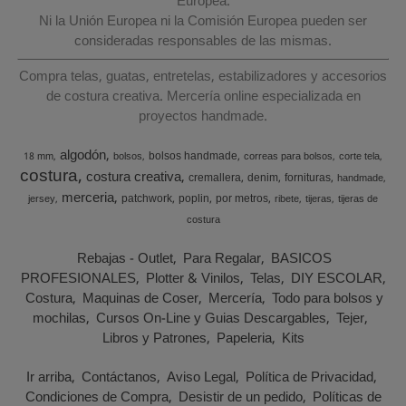
Europea.
Ni la Unión Europea ni la Comisión Europea pueden ser
consideradas responsables de las mismas.
Compra telas, guatas, entretelas, estabilizadores y accesorios
de costura creativa. Mercería online especializada en
proyectos handmade.
algodón
bolsos handmade
18 mm
bolsos
correas para bolsos
corte tela
costura
costura creativa
cremallera
denim
fornituras
handmade
merceria
patchwork
poplin
por metros
jersey
ribete
tijeras
tijeras de
costura
Rebajas - Outlet
Para Regalar
BASICOS
PROFESIONALES
Plotter & Vinilos
Telas
DIY ESCOLAR
Costura
Maquinas de Coser
Mercería
Todo para bolsos y
mochilas
Cursos On-Line y Guias Descargables
Tejer
Libros y Patrones
Papeleria
Kits
Ir arriba
Contáctanos
Aviso Legal
Política de Privacidad
Condiciones de Compra
Desistir de un pedido
Políticas de