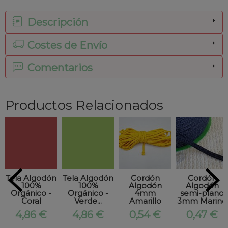
Descripción
Costes de Envío
Comentarios
Productos Relacionados
Tela Algodón
Tela Algodón
Cordón
Cordón
100%
100%
Algodón
Algodón
Orgánico -
Orgánico -
4mm
semi-plano
Coral
Verde...
Amarillo
3mm Marino
4,86 €
4,86 €
0,54 €
0,47 €