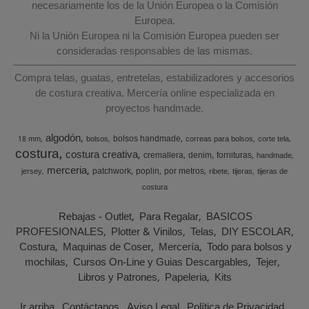
necesariamente los de la Unión Europea o la Comisión
Europea.
Ni la Unión Europea ni la Comisión Europea pueden ser
consideradas responsables de las mismas.
Compra telas, guatas, entretelas, estabilizadores y accesorios
de costura creativa. Mercería online especializada en
proyectos handmade.
algodón
bolsos handmade
18 mm
bolsos
correas para bolsos
corte tela
costura
costura creativa
cremallera
denim
fornituras
handmade
merceria
patchwork
poplin
por metros
jersey
ribete
tijeras
tijeras de
costura
Rebajas - Outlet
Para Regalar
BASICOS
PROFESIONALES
Plotter & Vinilos
Telas
DIY ESCOLAR
Costura
Maquinas de Coser
Mercería
Todo para bolsos y
mochilas
Cursos On-Line y Guias Descargables
Tejer
Libros y Patrones
Papeleria
Kits
Ir arriba
Contáctanos
Aviso Legal
Política de Privacidad