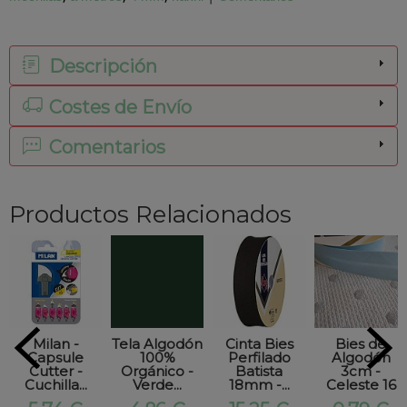
Descripción
Costes de Envío
Comentarios
Productos Relacionados
Milan -
Tela Algodón
Cinta Bies
Bies de
Capsule
100%
Perfilado
Algodón
Cutter -
Orgánico -
Batista
3cm -
Cuchilla...
Verde...
18mm -...
Celeste 16