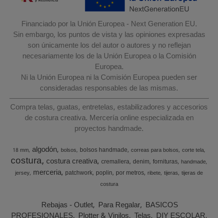
Financiado por la Unión Europea - Next Generation EU.
Sin embargo, los puntos de vista y las opiniones expresadas
son únicamente los del autor o autores y no reflejan
necesariamente los de la Unión Europea o la Comisión
Europea.
Ni la Unión Europea ni la Comisión Europea pueden ser
consideradas responsables de las mismas.
Compra telas, guatas, entretelas, estabilizadores y accesorios
de costura creativa. Mercería online especializada en
proyectos handmade.
algodón
bolsos handmade
18 mm
bolsos
correas para bolsos
corte tela
costura
costura creativa
cremallera
denim
fornituras
handmade
merceria
patchwork
poplin
por metros
jersey
ribete
tijeras
tijeras de
costura
Rebajas - Outlet
Para Regalar
BASICOS
PROFESIONALES
Plotter & Vinilos
Telas
DIY ESCOLAR