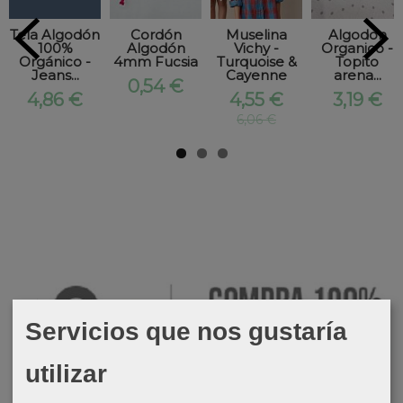
Tela Algodón
Cordón
Muselina
Algodon
100%
Algodón
Vichy -
Organico -
Orgánico -
4mm Fucsia
Turquoise &
Topito
Jeans...
Cayenne
arena...
0,54 €
4,86 €
4,55 €
3,19 €
6,06 €
Servicios que nos gustaría
utilizar