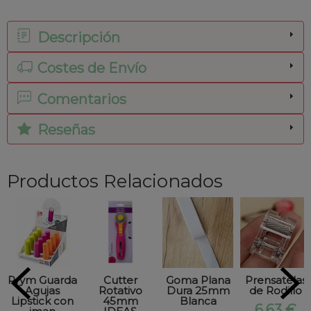
Descripción
Costes de Envío
Comentarios
Reseñas
Productos Relacionados
Prym Guarda
Cutter
Goma Plana
Prensatelas
Agujas
Rotativo
Dura 25mm
de Rodillo
Lipstick con
45mm
Blanca
6,63 €