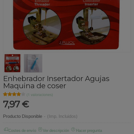
Enhebrador Insertador Agujas
Maquina de coser
★★★★★
★★★★★
(1 valoraciones)
7,97 €
Producto Disponible
-
(Imp. Incluidos)
Costes de envío
Ver descripción
Hacer pregunta