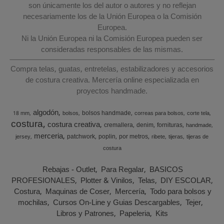
son únicamente los del autor o autores y no reflejan
necesariamente los de la Unión Europea o la Comisión
Europea.
Ni la Unión Europea ni la Comisión Europea pueden ser
consideradas responsables de las mismas.
Compra telas, guatas, entretelas, estabilizadores y accesorios
de costura creativa. Mercería online especializada en
proyectos handmade.
algodón
bolsos handmade
18 mm
bolsos
correas para bolsos
corte tela
costura
costura creativa
cremallera
denim
fornituras
handmade
merceria
patchwork
poplin
por metros
jersey
ribete
tijeras
tijeras de
costura
Rebajas - Outlet
Para Regalar
BASICOS
PROFESIONALES
Plotter & Vinilos
Telas
DIY ESCOLAR
Costura
Maquinas de Coser
Mercería
Todo para bolsos y
mochilas
Cursos On-Line y Guias Descargables
Tejer
Libros y Patrones
Papeleria
Kits