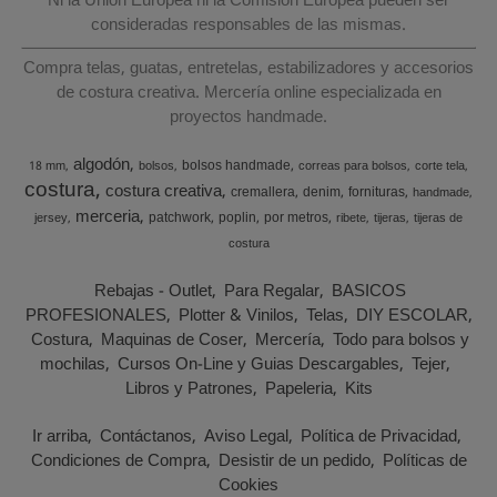
Ni la Unión Europea ni la Comisión Europea pueden ser
consideradas responsables de las mismas.
Compra telas, guatas, entretelas, estabilizadores y accesorios
de costura creativa. Mercería online especializada en
proyectos handmade.
algodón
bolsos handmade
18 mm
bolsos
correas para bolsos
corte tela
costura
costura creativa
cremallera
denim
fornituras
handmade
merceria
patchwork
poplin
por metros
jersey
ribete
tijeras
tijeras de
costura
Rebajas - Outlet
Para Regalar
BASICOS
PROFESIONALES
Plotter & Vinilos
Telas
DIY ESCOLAR
Costura
Maquinas de Coser
Mercería
Todo para bolsos y
mochilas
Cursos On-Line y Guias Descargables
Tejer
Libros y Patrones
Papeleria
Kits
Ir arriba
Contáctanos
Aviso Legal
Política de Privacidad
Condiciones de Compra
Desistir de un pedido
Políticas de
Cookies