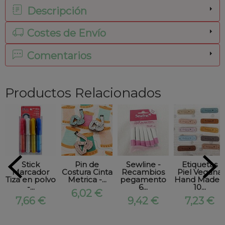
Descripción
Costes de Envío
Comentarios
Productos Relacionados
Stick
Pin de
Sewline -
Etiquetas
Marcador
Costura Cinta
Recambios
Piel Vegana
Tiza en polvo
Metrica -...
pegamento
Hand Made -
-...
6...
10...
6,02 €
7,66 €
9,42 €
7,23 €