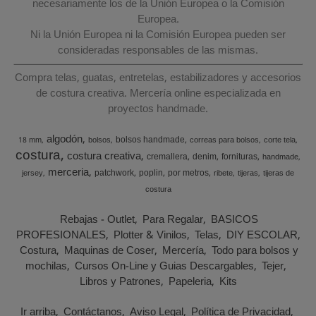
necesariamente los de la Unión Europea o la Comisión
Europea.
Ni la Unión Europea ni la Comisión Europea pueden ser
consideradas responsables de las mismas.
Compra telas, guatas, entretelas, estabilizadores y accesorios
de costura creativa. Mercería online especializada en
proyectos handmade.
algodón
bolsos handmade
18 mm
bolsos
correas para bolsos
corte tela
costura
costura creativa
cremallera
denim
fornituras
handmade
merceria
patchwork
poplin
por metros
jersey
ribete
tijeras
tijeras de
costura
Rebajas - Outlet
Para Regalar
BASICOS
PROFESIONALES
Plotter & Vinilos
Telas
DIY ESCOLAR
Costura
Maquinas de Coser
Mercería
Todo para bolsos y
mochilas
Cursos On-Line y Guias Descargables
Tejer
Libros y Patrones
Papeleria
Kits
Ir arriba
Contáctanos
Aviso Legal
Política de Privacidad