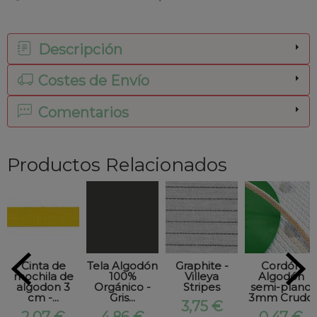
Descripción
Costes de Envío
Comentarios
Productos Relacionados
Cinta de
Tela Algodón
Graphite -
Cordón
mochila de
100%
Villeya
Algodón
algodon 3
Orgánico -
Stripes
semi-plano
cm -...
Gris...
3mm Crudo
3,75 €
2,07 €
4,86 €
0,47 €