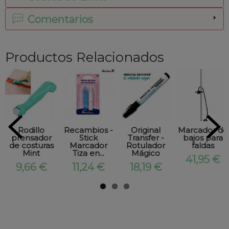
Comentarios
Productos Relacionados
Rodillo
Recambios -
Original
Marcador de
prensador
Stick
Transfer -
bajos para
de costuras
Marcador
Rotulador
faldas
Mint
Tiza en...
Mágico
41,95 €
9,66 €
11,24 €
18,19 €