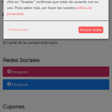
click en "Aceptar" confirmas que estás de acuerdo con su
Costes de Envío
uso.
Para saber más, por favor lea nuestra
política de
GRATIS *
privacidad
.
Consultar Destinos
Preferencias
Aceptar todas
Tu Carrito (0)
El carrito de la compra está vacío
Redes Sociales
Instagram
Facebook
Cupones