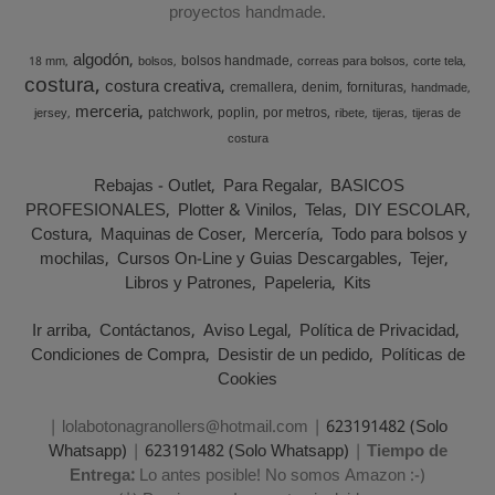
proyectos handmade.
algodón
bolsos handmade
18 mm
bolsos
correas para bolsos
corte tela
costura
costura creativa
cremallera
denim
fornituras
handmade
merceria
patchwork
poplin
por metros
jersey
ribete
tijeras
tijeras de
costura
Rebajas - Outlet
Para Regalar
BASICOS
PROFESIONALES
Plotter & Vinilos
Telas
DIY ESCOLAR
Costura
Maquinas de Coser
Mercería
Todo para bolsos y
mochilas
Cursos On-Line y Guias Descargables
Tejer
Libros y Patrones
Papeleria
Kits
Ir arriba
Contáctanos
Aviso Legal
Política de Privacidad
Condiciones de Compra
Desistir de un pedido
Políticas de
Cookies
| lolabotonagranollers@hotmail.com |
623191482 (Solo
Whatsapp)
|
623191482 (Solo Whatsapp)
|
Tiempo de
Entrega:
Lo antes posible! No somos Amazon :-)