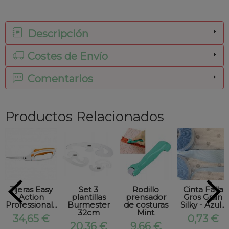
Descripción
Costes de Envío
Comentarios
Productos Relacionados
Tijeras Easy
Set 3
Rodillo
Cinta Falla
Action
plantillas
prensador
Gros Grain
Professional...
Burmester
de costuras
Silky - Azul...
32cm
Mint
34,65 €
0,73 €
20,36 €
9,66 €