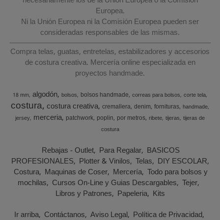
necesariamente los de la Unión Europea o la Comisión
Europea.
Ni la Unión Europea ni la Comisión Europea pueden ser
consideradas responsables de las mismas.
Compra telas, guatas, entretelas, estabilizadores y accesorios
de costura creativa. Mercería online especializada en
proyectos handmade.
algodón
bolsos handmade
18 mm
bolsos
correas para bolsos
corte tela
costura
costura creativa
cremallera
denim
fornituras
handmade
merceria
patchwork
poplin
por metros
jersey
ribete
tijeras
tijeras de
costura
Rebajas - Outlet
Para Regalar
BASICOS
PROFESIONALES
Plotter & Vinilos
Telas
DIY ESCOLAR
Costura
Maquinas de Coser
Mercería
Todo para bolsos y
mochilas
Cursos On-Line y Guias Descargables
Tejer
Libros y Patrones
Papeleria
Kits
Ir arriba
Contáctanos
Aviso Legal
Política de Privacidad