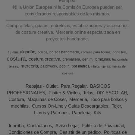
Europea.
Ni la Unión Europea ni la Comisión Europea pueden ser
consideradas responsables de las mismas.
Compra telas, guatas, entretelas, estabilizadores y accesorios
de costura creativa. Mercería online especializada en
proyectos handmade.
algodón
bolsos handmade
18 mm
bolsos
correas para bolsos
corte tela
costura
costura creativa
cremallera
denim
fornituras
handmade
merceria
patchwork
poplin
por metros
jersey
ribete
tijeras
tijeras de
costura
Rebajas - Outlet
Para Regalar
BASICOS
PROFESIONALES
Plotter & Vinilos
Telas
DIY ESCOLAR
Costura
Maquinas de Coser
Mercería
Todo para bolsos y
mochilas
Cursos On-Line y Guias Descargables
Tejer
Libros y Patrones
Papeleria
Kits
Ir arriba
Contáctanos
Aviso Legal
Política de Privacidad
Condiciones de Compra
Desistir de un pedido
Políticas de