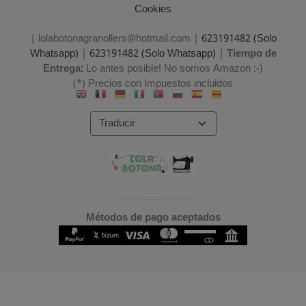
Cookies
| lolabotonagranollers@hotmail.com |
623191482 (Solo
Whatsapp)
|
623191482 (Solo Whatsapp)
|
Tiempo de
Entrega:
Lo antes posible! No somos Amazon :-)
(*) Precios con Impuestos incluidos
Métodos de pago aceptados