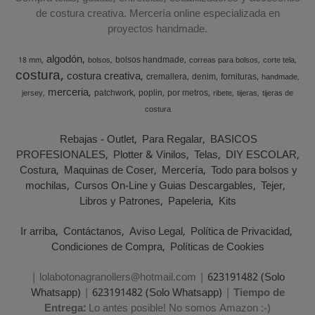
de costura creativa. Mercería online especializada en
proyectos handmade.
algodón
bolsos handmade
18 mm
bolsos
correas para bolsos
corte tela
costura
costura creativa
cremallera
denim
fornituras
handmade
merceria
patchwork
poplin
por metros
jersey
ribete
tijeras
tijeras de
costura
Rebajas - Outlet
Para Regalar
BASICOS
PROFESIONALES
Plotter & Vinilos
Telas
DIY ESCOLAR
Costura
Maquinas de Coser
Mercería
Todo para bolsos y
mochilas
Cursos On-Line y Guias Descargables
Tejer
Libros y Patrones
Papeleria
Kits
Ir arriba
Contáctanos
Aviso Legal
Política de Privacidad
Condiciones de Compra
Políticas de Cookies
| lolabotonagranollers@hotmail.com |
623191482 (Solo
Whatsapp)
|
623191482 (Solo Whatsapp)
|
Tiempo de
Entrega:
Lo antes posible! No somos Amazon :-)