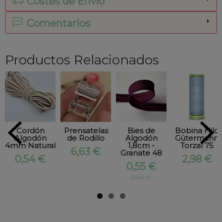
Costes de Envío
Comentarios
Productos Relacionados
Cordón
Prensatelas
Bies de
Bobina Hilo
Algodón
de Rodillo
Algodón
Gütermann
4mm Natural
1,8cm -
Torzal 75
6,63 €
Granate 48
0,54 €
2,98 €
0,55 €
0,61 €