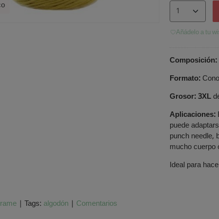
co
Añádelo a tu wi
Composición:
Formato:
Con
Grosor:
3XL
de
Aplicaciones:
puede adaptarse
punch needle, 
mucho cuerpo 
Ideal para hace
rame
|
Tags:
algodón
|
Comentarios