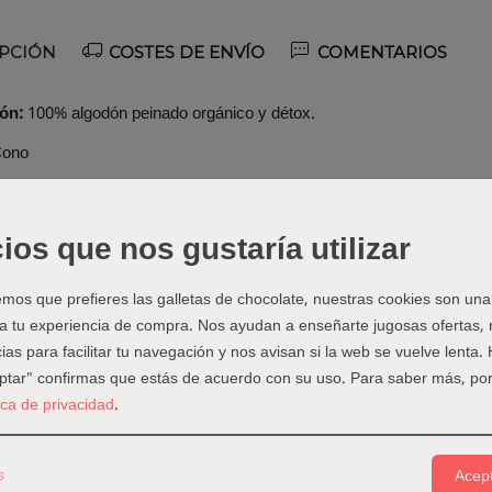
PCIÓN
COSTES DE ENVÍO
COMENTARIOS
ón:
100% algodón peinado orgánico y détox.
Cono
XL
de 36 cabos
(3mm)
250 gramos/75metros. Aguja 7-9
es:
EL Algodón peinado es un material versátil que se puede adaptarse
ios que nos gustaría utilizar
unch needle, bordado. Para accesorios o complementos con mucho
hacer plumas decorativas.
os que prefieres las galletas de chocolate, nuestras cookies son una
 a tu experiencia de compra. Nos ayudan a enseñarte jugosas ofertas,
rgánico:
Algodón garantizado por la certificación Global Organic Tex
ias para facilitar tu navegación y nos avisan si la web se vuelve lenta.
s involucradas en la cadena de suministro, desde los trabajadores h
eptar" confirmas que estás de acuerdo con su uso.
Para saber más, por
orgánico peinado no soportado ninguna manipulación genética y se ha cu
tica de privacidad
.
r eso puede llevar el sello GOTS®
e producción GOTS® garantiza seguridad y condiciones de trabajo ju
s
Acept
os trabajadores textiles. Es el mayor sello exigido que asegura un hi