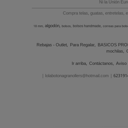
Ni la Unión Eu
Compra telas, guatas, entretelas, 
algodón
bolsos handmade
18 mm
bolsos
correas para bols
Rebajas - Outlet
Para Regalar
BASICOS PRO
mochilas
Ir arriba
Contáctanos
Aviso 
| lolabotonagranollers@hotmail.com |
623191