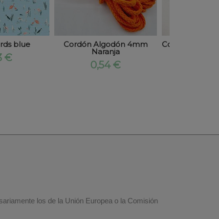
irds blue
Cordón Algodón 4mm
Cordón Algod
Naranja
Mari
3 €
0,54 €
0,54
esariamente los de la Unión Europea o la Comisión