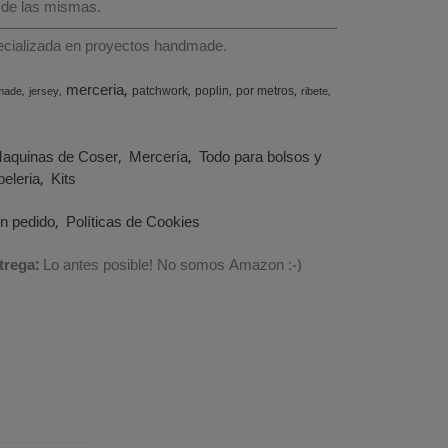
 de las mismas.
specializada en proyectos handmade.
merceria
patchwork
poplin
por metros
made
jersey
ribete
aquinas de Coser
Mercería
Todo para bolsos y
eleria
Kits
un pedido
Políticas de Cookies
trega:
Lo antes posible! No somos Amazon :-)