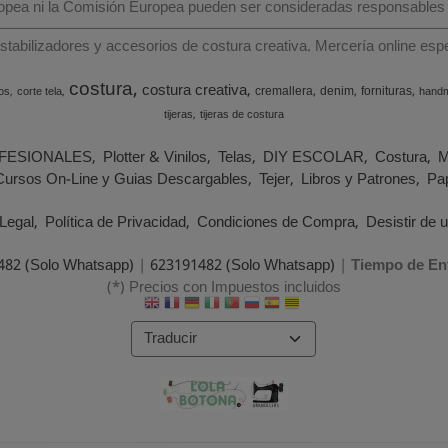
ropea ni la Comisión Europea pueden ser consideradas responsables
estabilizadores y accesorios de costura creativa. Mercería online e
costura
costura creativa
cremallera
denim
fornituras
os
corte tela
hand
tijeras
tijeras de costura
FESIONALES
Plotter & Vinilos
Telas
DIY ESCOLAR
Costura
M
Cursos On-Line y Guias Descargables
Tejer
Libros y Patrones
Pap
Legal
Política de Privacidad
Condiciones de Compra
Desistir de 
482 (Solo Whatsapp)
|
623191482 (Solo Whatsapp)
|
Tiempo de En
(*) Precios con Impuestos incluidos