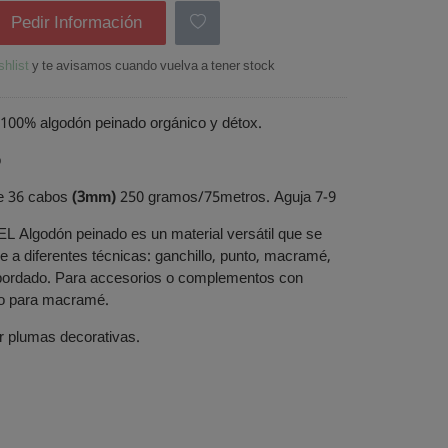
Pedir Información
shlist
y te avisamos cuando vuelva a tener stock
100% algodón peinado orgánico y détox.
o
 36 cabos
(3mm)
250 gramos/75metros. Aguja 7-9
EL Algodón peinado es un material versátil que se
 a diferentes técnicas: ganchillo, punto, macramé,
bordado. Para accesorios o complementos con
o para macramé.
r plumas decorativas.