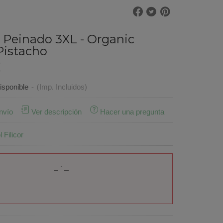
 Peinado 3XL - Organic
Pistacho
€
sponible
-
(Imp. Incluidos)
nvío
Ver descripción
Hacer una pregunta
 Filicor