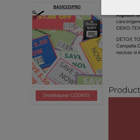
persona.
BASICOSPRO
Algodón d
cancerígeno
Envíos
OEKO-TE
gratis
DETOX TO Z
Campaña DE
nocivas ni 
Product