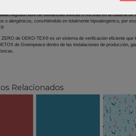
étox:
Algodón libre de sustancias tóxicas o nocivas en la cadena de su
s o alergénicos, convirtiéndolo en totalmente hipoalergénico, por e
X®
ERO de OEKO-TEX® es un sistema de verificación eficiente que tien
TOX de Greenpeace dentro de las instalaciones de producción, gara
tóxicas.
os Relacionados