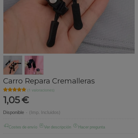
Carro Repara Cremalleras
★★★★★
★★★★★
(1 valoraciones)
1,05 €
Disponible
-
(Imp. Incluidos)
Costes de envío
Ver descripción
Hacer pregunta