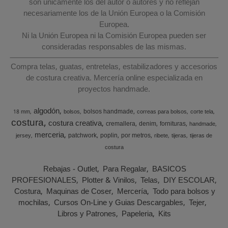
son únicamente los del autor o autores y no reflejan
necesariamente los de la Unión Europea o la Comisión
Europea.
Ni la Unión Europea ni la Comisión Europea pueden ser
consideradas responsables de las mismas.
Compra telas, guatas, entretelas, estabilizadores y accesorios
de costura creativa. Mercería online especializada en
proyectos handmade.
algodón
bolsos handmade
18 mm
bolsos
correas para bolsos
corte tela
costura
costura creativa
cremallera
denim
fornituras
handmade
merceria
patchwork
poplin
por metros
jersey
ribete
tijeras
tijeras de
costura
Rebajas - Outlet
Para Regalar
BASICOS
PROFESIONALES
Plotter & Vinilos
Telas
DIY ESCOLAR
Costura
Maquinas de Coser
Mercería
Todo para bolsos y
mochilas
Cursos On-Line y Guias Descargables
Tejer
Libros y Patrones
Papeleria
Kits