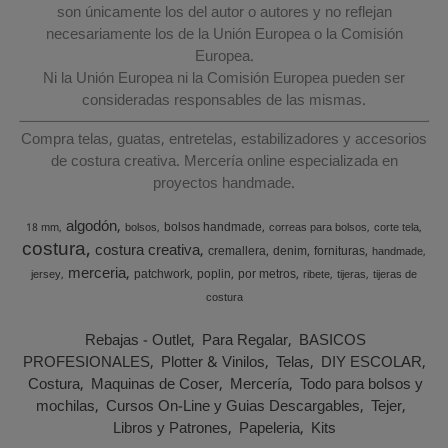
son únicamente los del autor o autores y no reflejan
necesariamente los de la Unión Europea o la Comisión
Europea.
Ni la Unión Europea ni la Comisión Europea pueden ser
consideradas responsables de las mismas.
Compra telas, guatas, entretelas, estabilizadores y accesorios
de costura creativa. Mercería online especializada en
proyectos handmade.
algodón
bolsos handmade
18 mm
bolsos
correas para bolsos
corte tela
costura
costura creativa
cremallera
denim
fornituras
handmade
merceria
patchwork
poplin
por metros
jersey
ribete
tijeras
tijeras de
costura
Rebajas - Outlet
Para Regalar
BASICOS
PROFESIONALES
Plotter & Vinilos
Telas
DIY ESCOLAR
Costura
Maquinas de Coser
Mercería
Todo para bolsos y
mochilas
Cursos On-Line y Guias Descargables
Tejer
Libros y Patrones
Papeleria
Kits