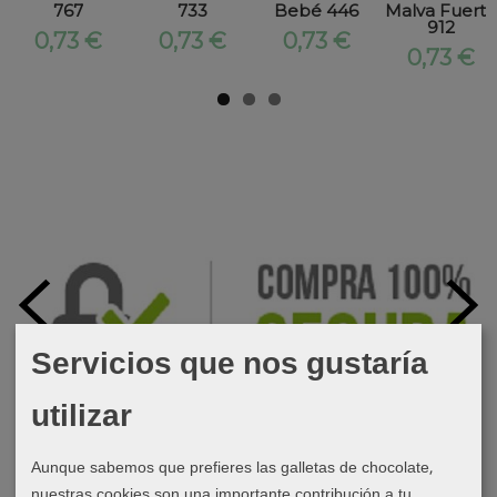
767
733
Bebé 446
Malva Fuerte
912
0,73 €
0,73 €
0,73 €
0,73 €
Servicios que nos gustaría
utilizar
Aunque sabemos que prefieres las galletas de chocolate,
nuestras cookies son una importante contribución a tu