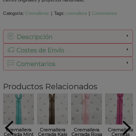
cierres originales y proyectos handmade.
Categoría:
Cremalleras
|
Tags:
cremallera
|
Comentarios
Descripción
Costes de Envío
Comentarios
Productos Relacionados
Cremallera
Cremallera
Cremallera
Cremallera
Cerrada Mint
Cerrada Kaki
Cerrada Rosa
Cerrada