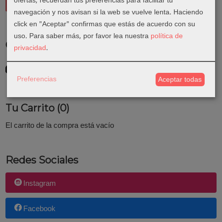
ofertas, recuerdan tus preferencias para facilitar tu
navegación y nos avisan si la web se vuelve lenta. Haciendo
click en "Aceptar" confirmas que estás de acuerdo con su
uso.
Para saber más, por favor lea nuestra
política de
Costes de Envío
privacidad
.
GRATIS *
Consultar Destinos
Preferencias
Aceptar todas
Tu Carrito (0)
El carrito de la compra está vacío
Redes Sociales
Instagram
Facebook