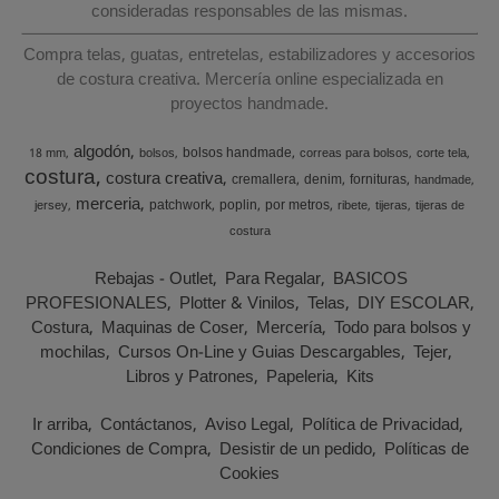
consideradas responsables de las mismas.
Compra telas, guatas, entretelas, estabilizadores y accesorios
de costura creativa. Mercería online especializada en
proyectos handmade.
algodón
bolsos handmade
18 mm
bolsos
correas para bolsos
corte tela
costura
costura creativa
cremallera
denim
fornituras
handmade
merceria
patchwork
poplin
por metros
jersey
ribete
tijeras
tijeras de
costura
Rebajas - Outlet
Para Regalar
BASICOS
PROFESIONALES
Plotter & Vinilos
Telas
DIY ESCOLAR
Costura
Maquinas de Coser
Mercería
Todo para bolsos y
mochilas
Cursos On-Line y Guias Descargables
Tejer
Libros y Patrones
Papeleria
Kits
Ir arriba
Contáctanos
Aviso Legal
Política de Privacidad
Condiciones de Compra
Desistir de un pedido
Políticas de
Cookies