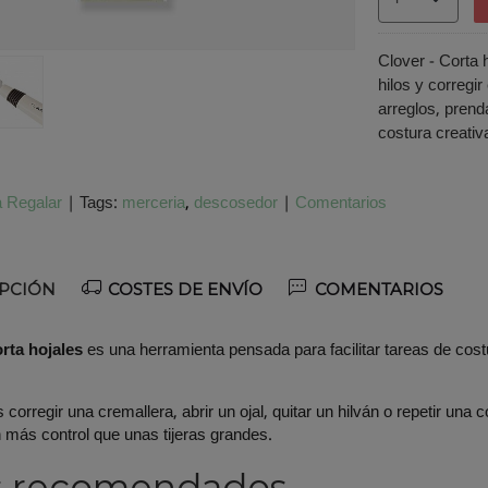
Clover - Corta h
hilos y corregi
arreglos, prend
costura creativ
 Regalar
|
Tags:
merceria
descosedor
|
Comentarios
PCIÓN
COSTES DE ENVÍO
COMENTARIOS
orta hojales
es una herramienta pensada para facilitar tareas de costu
s corregir una cremallera, abrir un ojal, quitar un hilván o repetir un
n más control que unas tijeras grandes.
s recomendados