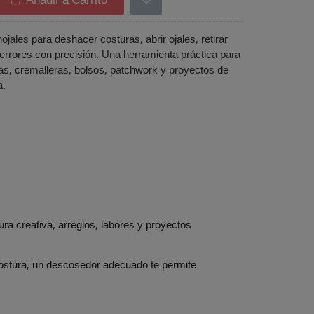
Añadir a Carrito
ojales para deshacer costuras, abrir ojales, retirar
r errores con precisión. Una herramienta práctica para
as, cremalleras, bolsos, patchwork y proyectos de
a.
ra creativa, arreglos, labores y proyectos
a costura, un descosedor adecuado te permite