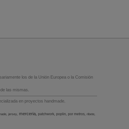
esariamente los de la Unión Europea o la Comisión
 de las mismas.
specializada en proyectos handmade.
merceria
patchwork
poplin
por metros
made
jersey
ribete