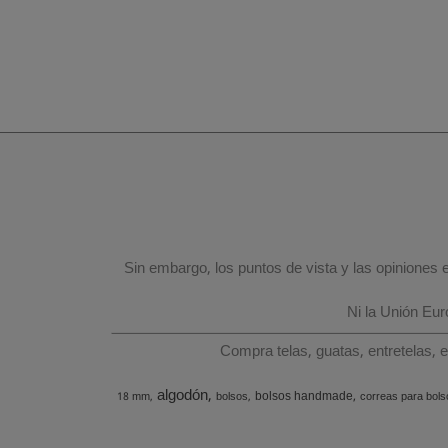
Sin embargo, los puntos de vista y las opiniones
Ni la Unión Eu
Compra telas, guatas, entretelas, 
algodón
bolsos handmade
18 mm
bolsos
correas para bols