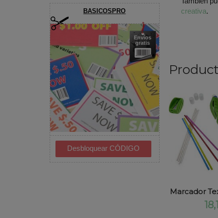
También pu
creativa
.
BASICOSPRO
Envíos
gratis
Product
Marcador Tex
18,