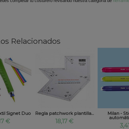
edes completar tu costurero revisando nuestra categoría de
herramie
os Relacionados
til Signet Duo
Regla patchwork plantilla...
Milan - S
automático
17 €
18,17 €
3,4