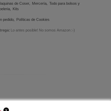
aquinas de Coser
Mercería
Todo para bolsos y
eleria
Kits
un pedido
Políticas de Cookies
trega:
Lo antes posible! No somos Amazon :-)
X