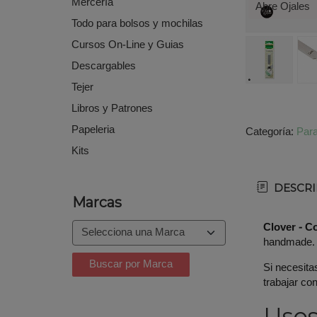
Mercería
Abre Ojales
Todo para bolsos y mochilas
Cursos On-Line y Guias
Descargables
Tejer
Libros y Patrones
Papeleria
Categoría:
Para
Kits
DESCRI
Marcas
Clover - C
handmade.
Si necesita
trabajar co
Uso