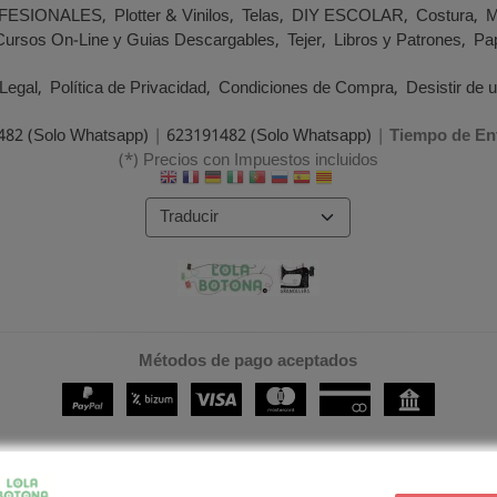
FESIONALES
Plotter & Vinilos
Telas
DIY ESCOLAR
Costura
M
Cursos On-Line y Guias Descargables
Tejer
Libros y Patrones
Pap
Legal
Política de Privacidad
Condiciones de Compra
Desistir de 
482 (Solo Whatsapp)
|
623191482 (Solo Whatsapp)
|
Tiempo de En
(*) Precios con Impuestos incluidos
Métodos de pago aceptados