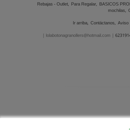
Rebajas - Outlet
Para Regalar
BASICOS PRO
mochilas
Ir arriba
Contáctanos
Aviso 
| lolabotonagranollers@hotmail.com |
623191