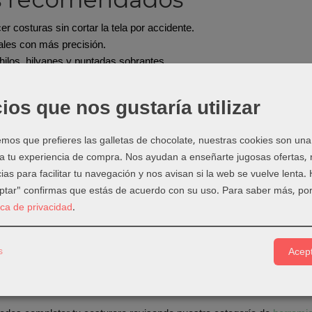
r costuras sin cortar la tela por accidente.
jales con más precisión.
 hilos, hilvanes y puntadas sobrantes.
r prendas, bolsos, neceseres, patchwork y arreglos.
ios que nos gustaría utilizar
ejos de uso
 siempre con buena luz.
os que prefieres las galletas de chocolate, nuestras cookies son una
ce la punta solo bajo la puntada, no dentro del tejido.
 a tu experiencia de compra. Nos ayudan a enseñarte jugosas ofertas,
s delicadas, descose poco a poco.
ias para facilitar tu navegación y nos avisan si la web se vuelve lenta.
 ojales, coloca un alfiler al final como tope.
eptar" confirmas que estás de acuerdo con su uso.
Para saber más, por
tica de privacidad
.
que elegir una herramient
 las herramientas pequeñas pueden marcar una gran diferencia. Ayuda
s
Acept
mpo y conseguir acabados más limpios.
cto encaja especialmente dentro de:
Descosedores y abreojales
.