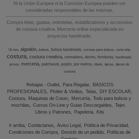
Ni la Unión Europea ni la Comisión Europea pueden ser
consideradas responsables de las mismas.
Compra telas, guatas, entretelas, estabilizadores y accesorios
de costura creativa. Mercería online especializada en
proyectos handmade.
algodón
bolsos handmade
18 mm
bolsos
correas para bolsos
corte tela
costura
costura creativa
cremallera
denim
fornituras
handmade
merceria
patchwork
poplin
por metros
jersey
ribete
tijeras
tijeras de
costura
Rebajas - Outlet
Para Regalar
BASICOS
PROFESIONALES
Plotter & Vinilos
Telas
DIY ESCOLAR
Costura
Maquinas de Coser
Mercería
Todo para bolsos y
mochilas
Cursos On-Line y Guias Descargables
Tejer
Libros y Patrones
Papeleria
Kits
Ir arriba
Contáctanos
Aviso Legal
Política de Privacidad
Condiciones de Compra
Desistir de un pedido
Políticas de