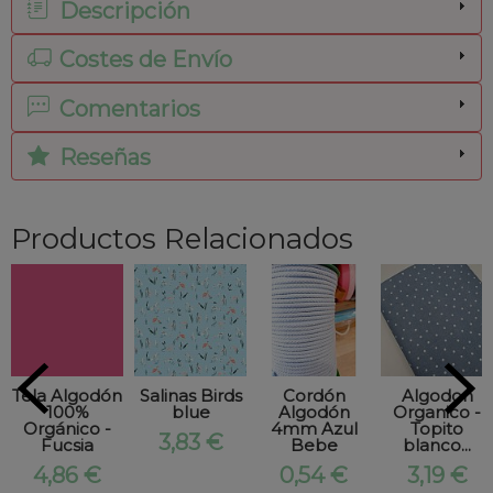
Descripción
Costes de Envío
Comentarios
Reseñas
Productos Relacionados
Tela Algodón
Salinas Birds
Cordón
Algodon
100%
blue
Algodón
Organico -
Orgánico -
4mm Azul
Topito
3,83 €
Fucsia
Bebe
blanco...
4,86 €
0,54 €
3,19 €