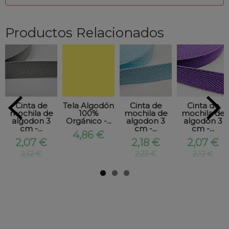
Productos Relacionados
Cinta de
Tela Algodón
Cinta de
Cinta de
mochila de
100%
mochila de
mochila de
algodon 3
Orgánico -...
algodon 3
algodon 3
cm -...
cm -...
cm -...
4,86 €
2,07 €
2,18 €
2,07 €
2,12 €
2,23 €
2,12 €