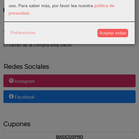
uso.
Para saber más, por favor lea nuestra
política de
GRATIS *
Consultar Destinos
privacidad
.
Preferencias
Aceptar todas
Tu Carrito (0)
El carrito de la compra está vacío
Redes Sociales
Instagram
Facebook
Cupones
BASICOSPRO