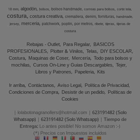
algodón
bolsos handmade
18 mm
bolsos
correas para bolsos
corte tela
costura
costura creativa
cremallera
denim
fornituras
handmade
merceria
patchwork
poplin
por metros
jersey
ribete
tijeras
tijeras de
costura
Rebajas - Outlet
Para Regalar
BASICOS
PROFESIONALES
Plotter & Vinilos
Telas
DIY ESCOLAR
Costura
Maquinas de Coser
Mercería
Todo para bolsos y
mochilas
Cursos On-Line y Guias Descargables
Tejer
Libros y Patrones
Papeleria
Kits
Ir arriba
Contáctanos
Aviso Legal
Política de Privacidad
Condiciones de Compra
Desistir de un pedido
Políticas de
Cookies
| lolabotonagranollers@hotmail.com |
623191482 (Solo
Whatsapp)
|
623191482 (Solo Whatsapp)
|
Tiempo de
Entrega:
Lo antes posible! No somos Amazon :-)
(*) Precios con Impuestos incluidos