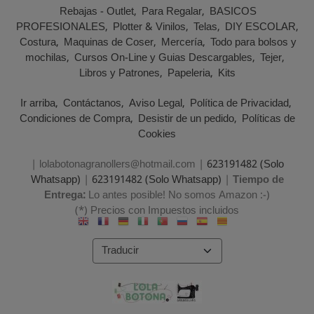
Rebajas - Outlet
Para Regalar
BASICOS
PROFESIONALES
Plotter & Vinilos
Telas
DIY ESCOLAR
Costura
Maquinas de Coser
Mercería
Todo para bolsos y
mochilas
Cursos On-Line y Guias Descargables
Tejer
Libros y Patrones
Papeleria
Kits
Ir arriba
Contáctanos
Aviso Legal
Política de Privacidad
Condiciones de Compra
Desistir de un pedido
Políticas de
Cookies
| lolabotonagranollers@hotmail.com |
623191482 (Solo
Whatsapp)
|
623191482 (Solo Whatsapp)
|
Tiempo de
Entrega:
Lo antes posible! No somos Amazon :-)
(*) Precios con Impuestos incluidos