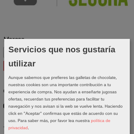
Marcas
Servicios que nos gustaría
utilizar
Aunque sabemos que prefieres las galletas de chocolate,
nuestras cookies son una importante contribución a tu
Costes de Envío
experiencia de compra. Nos ayudan a enseñarte jugosas
ofertas, recuerdan tus preferencias para facilitar tu
GRATIS *
navegación y nos avisan si la web se vuelve lenta. Haciendo
Consultar Destinos
click en "Aceptar" confirmas que estás de acuerdo con su
uso.
Para saber más, por favor lea nuestra
política de
privacidad
.
Tu Carrito (0)