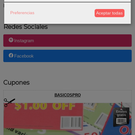
El carrito de la compra está vacío
Preferencias
Aceptar todas
Redes Sociales
Instagram
Facebook
Cupones
BASICOSPRO
Envíos
gratis