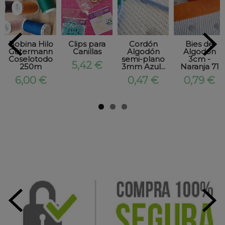
Bobina Hilo
Clips para
Cordón
Bies de
Gütermann
Canillas
Algodón
Algodón
Coselotodo
semi-plano
3cm -
5,42 €
250m
3mm Azul...
Naranja 71
6,00 €
0,47 €
0,79 €