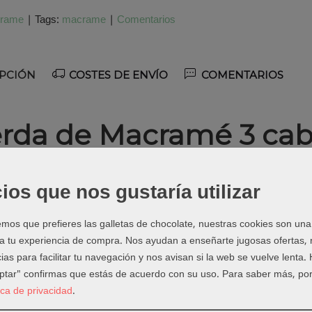
rame
|
Tags:
macrame
|
Comentarios
PCIÓN
COSTES DE ENVÍO
COMENTARIOS
rda de Macramé 3 ca
écnica:
ón:
95% algodón reciclado GRS – 5% PET reciclado GRS
ios que nos gustaría utilizar
obina
os que prefieres las galletas de chocolate, nuestras cookies son una
EN MACRAMÉ SE GARANTIZAN METROS, EL PESO PUEDE FL
 a tu experiencia de compra. Nos ayudan a enseñarte jugosas ofertas,
EÑIDO HACE QUE LOS COLORES OSCUROS PESEN MÁS
ias para facilitar tu navegación y nos avisan si la web se vuelve lenta.
 400 gramos/50 metros y 800 gramos/100 metros
eptar" confirmas que estás de acuerdo con su uso.
Para saber más, por
tica de privacidad
.
es:
para accesorios (joyería macramé, llaveros, bolsos…) y decorac