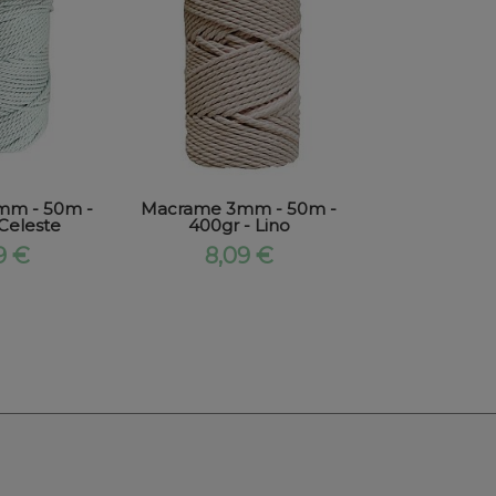
mm - 50m -
Macrame 3mm - 50m -
Macrame 3m
Celeste
400gr - Lino
400gr -
9 €
8,09 €
8,09