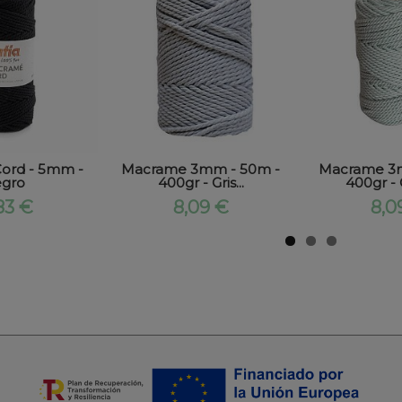
ord - 5mm -
Macrame 3mm - 50m -
Macrame 3
gro
400gr - Gris...
400gr - 
83 €
8,09 €
8,0