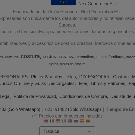
Financiado por la Unión Europea - Next Generation EU.
 expresadas son únicamente los del autor o autores y no reflejan nec
Europea.
ropea ni la Comisión Europea pueden ser consideradas responsables
estabilizadores y accesorios de costura creativa. Mercería online e
costura
costura creativa
cremallera
denim
fornituras
os
corte tela
hand
tijeras
tijeras de costura
FESIONALES
Plotter & Vinilos
Telas
DIY ESCOLAR
Costura
M
Cursos On-Line y Guias Descargables
Tejer
Libros y Patrones
Pap
Legal
Política de Privacidad
Condiciones de Compra
Desistir de 
482 (Solo Whatsapp)
|
623191482 (Solo Whatsapp)
|
Tiempo de En
(*) Precios con Impuestos incluidos