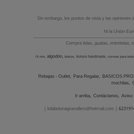
Sin embargo, los puntos de vista y las opiniones
Ni la Unión Eu
Compra telas, guatas, entretelas, 
algodón
bolsos handmade
18 mm
bolsos
correas para bols
Rebajas - Outlet
Para Regalar
BASICOS PRO
mochilas
Ir arriba
Contáctanos
Aviso 
| lolabotonagranollers@hotmail.com |
623191