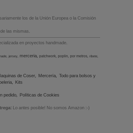
esariamente los de la Unión Europea o la Comisión
 de las mismas.
specializada en proyectos handmade.
merceria
patchwork
poplin
por metros
made
jersey
ribete
aquinas de Coser
Mercería
Todo para bolsos y
eleria
Kits
un pedido
Políticas de Cookies
trega:
Lo antes posible! No somos Amazon :-)