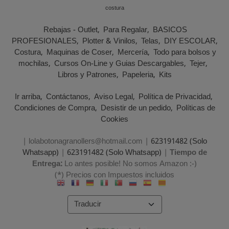
costura
Rebajas - Outlet
Para Regalar
BASICOS
PROFESIONALES
Plotter & Vinilos
Telas
DIY ESCOLAR
Costura
Maquinas de Coser
Mercería
Todo para bolsos y
mochilas
Cursos On-Line y Guias Descargables
Tejer
Libros y Patrones
Papeleria
Kits
Ir arriba
Contáctanos
Aviso Legal
Política de Privacidad
Condiciones de Compra
Desistir de un pedido
Políticas de
Cookies
| lolabotonagranollers@hotmail.com |
623191482 (Solo
Whatsapp)
|
623191482 (Solo Whatsapp)
|
Tiempo de
Entrega:
Lo antes posible! No somos Amazon :-)
(*) Precios con Impuestos incluidos