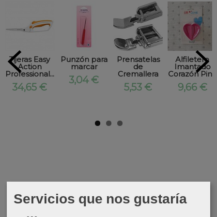
Tijeras Easy
Punzón para
Prensatelas
Alfiletero
Action
marcar
de
Imantado
Professional...
Cremallera
Corazón Pink
3,04 €
34,65 €
5,53 €
9,66 €
Servicios que nos gustaría