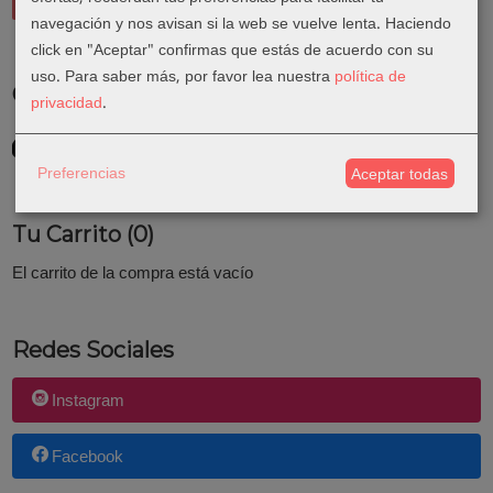
navegación y nos avisan si la web se vuelve lenta. Haciendo
click en "Aceptar" confirmas que estás de acuerdo con su
uso.
Para saber más, por favor lea nuestra
política de
Costes de Envío
privacidad
.
GRATIS *
Consultar Destinos
Preferencias
Aceptar todas
Tu Carrito (0)
El carrito de la compra está vacío
Redes Sociales
Instagram
Facebook