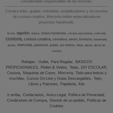
consideradas responsables de las mismas.
Compra telas, guatas, entretelas, estabilizadores y accesorios
de costura creativa. Mercería online especializada en
proyectos handmade.
algodón
bolsos handmade
18 mm
bolsos
correas para bolsos
corte tela
costura
costura creativa
cremallera
denim
fornituras
handmade
merceria
patchwork
poplin
por metros
jersey
ribete
tijeras
tijeras de
costura
Rebajas - Outlet
Para Regalar
BASICOS
PROFESIONALES
Plotter & Vinilos
Telas
DIY ESCOLAR
Costura
Maquinas de Coser
Mercería
Todo para bolsos y
mochilas
Cursos On-Line y Guias Descargables
Tejer
Libros y Patrones
Papeleria
Kits
Ir arriba
Contáctanos
Aviso Legal
Política de Privacidad
Condiciones de Compra
Desistir de un pedido
Políticas de
Cookies