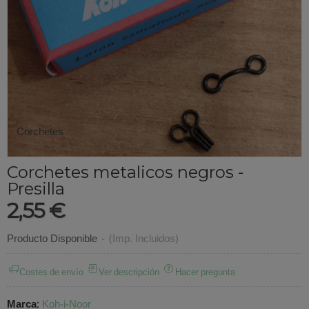
Corchetes
Corchetes metalicos negros -
Presilla
2,55 €
Producto Disponible
-
(Imp. Incluidos)
Costes de envío
Ver descripción
Hacer pregunta
Marca
:
Koh-i-Noor