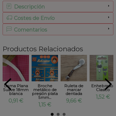
Descripción
Costes de Envío
Comentarios
Productos Relacionados
Goma Plana
Broche
Ruleta de
Enhebrador
Suave 18mm
metálico de
marcar
Clasico
blanca
presión plata
dentada
1,52 €
5mm...
0,91 €
9,66 €
1,15 €