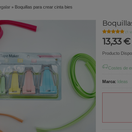
galar
»
Boquillas para crear cinta bies
Boquilla
★★★★★
★★★★★
(1 v
13,33 
Producto Dispo
Costes de e
Marca
:
Ideas