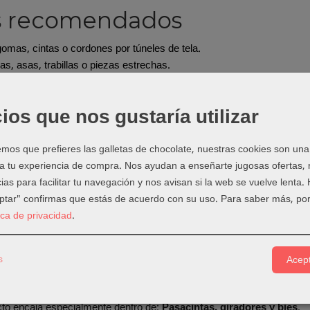
s recomendados
omas, cintas o cordones por túneles de tela.
iras, asas, trabillas o piezas estrechas.
r bies y acabados de borde.
r bolsos, neceseres, fundas, ropa infantil y accesorios.
ios que nos gustaría utilizar
ejos de uso
os que prefieres las galletas de chocolate, nuestras cookies son una
ba que la jareta tiene ancho suficiente.
 a tu experiencia de compra. Nos ayudan a enseñarte jugosas ofertas,
bien el extremo de la goma o cinta.
ias para facilitar tu navegación y nos avisan si la web se vuelve lenta.
ces la herramienta si la tela se atasca.
eptar" confirmas que estás de acuerdo con su uso.
Para saber más, por
 el bies después de formarlo para fijar mejor el pliegue.
tica de privacidad
.
que elegir una herramient
s
Acept
 las herramientas pequeñas pueden marcar una gran diferencia. Ayuda
mpo y conseguir acabados más limpios.
cto encaja especialmente dentro de:
Pasacintas, giradores y bies
.