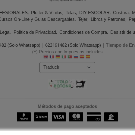
tijeras
tijeras de costura
FESIONALES
Plotter & Vinilos
Telas
DIY ESCOLAR
Costura
M
Cursos On-Line y Guias Descargables
Tejer
Libros y Patrones
Pap
Legal
Política de Privacidad
Condiciones de Compra
Desistir de 
482 (Solo Whatsapp)
|
623191482 (Solo Whatsapp)
|
Tiempo de En
(*) Precios con Impuestos incluidos
Métodos de pago aceptados