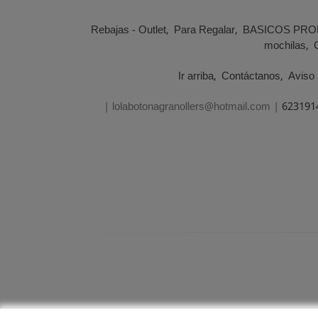
Rebajas - Outlet
Para Regalar
BASICOS PRO
mochilas
Ir arriba
Contáctanos
Aviso 
| lolabotonagranollers@hotmail.com |
623191