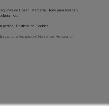
aquinas de Coser
Mercería
Todo para bolsos y
eleria
Kits
un pedido
Políticas de Cookies
trega:
Lo antes posible! No somos Amazon :-)