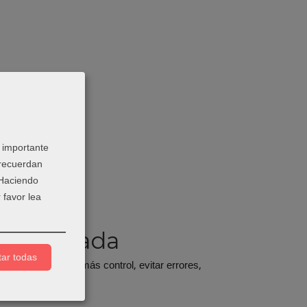
 importante
 recuerdan
 Haciendo
 favor lea
a adecuada
ar todas
n a trabajar con más control, evitar errores,