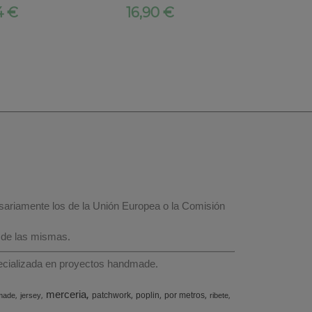
4 €
16,90 €
6,02
esariamente los de la Unión Europea o la Comisión
 de las mismas.
specializada en proyectos handmade.
merceria
patchwork
poplin
por metros
made
jersey
ribete