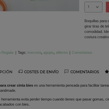
Boquillas para 
girar tiras de 
comodidad. Idea
costura creativ
 Regalar
|
Tags:
merceria
agujas
alfileres
|
Comentarios
PCIÓN
COSTES DE ENVÍO
COMENTARIOS
ara crear cinta bies
es una herramienta pensada para facilitar tareas
handmade.
e herramienta evita perder tiempo cuando tienes que pasar gomas, cint
acabados con bies.