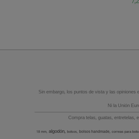
7,
Sin embargo, los puntos de vista y las opiniones
Ni la Unión Eu
Compra telas, guatas, entretelas, 
algodón
bolsos handmade
18 mm
bolsos
correas para bols