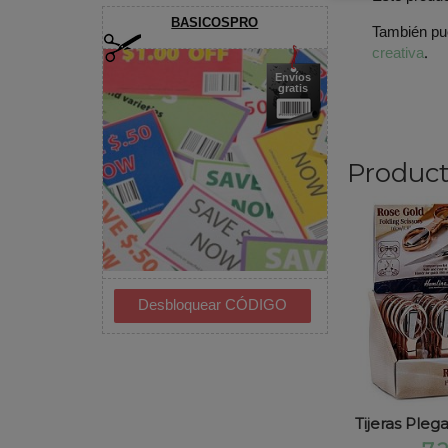
BASICOSPRO
También pu
creativa
.
Envíos
gratis
Product
Tijeras Pleg