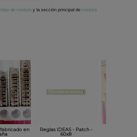
ntas de costura
y la sección principal de
costura
 fabricado en
Reglas IDEAS - Patch -
Set de 2 pi
aña
60x8
costura y 