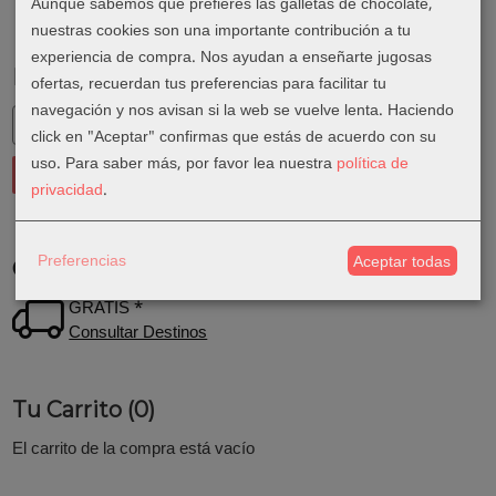
Aunque sabemos que prefieres las galletas de chocolate,
nuestras cookies son una importante contribución a tu
experiencia de compra. Nos ayudan a enseñarte jugosas
Marcas
ofertas, recuerdan tus preferencias para facilitar tu
navegación y nos avisan si la web se vuelve lenta. Haciendo
click en "Aceptar" confirmas que estás de acuerdo con su
uso.
Para saber más, por favor lea nuestra
política de
privacidad
.
Preferencias
Aceptar todas
Costes de Envío
GRATIS *
Consultar Destinos
Tu Carrito (0)
El carrito de la compra está vacío