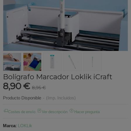
Bolígrafo Marcador Loklik iCraft
8,90 €
8,95 €
Producto Disponible
-
(Imp. Incluidos)
Costes de envío
Ver descripción
Hacer pregunta
Marca
:
LOKLik