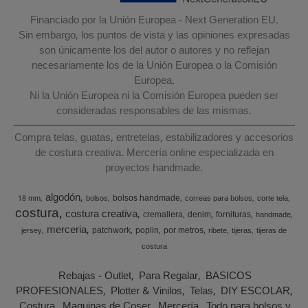
Financiado por la Unión Europea - Next Generation EU.
Sin embargo, los puntos de vista y las opiniones expresadas
son únicamente los del autor o autores y no reflejan
necesariamente los de la Unión Europea o la Comisión
Europea.
Ni la Unión Europea ni la Comisión Europea pueden ser
consideradas responsables de las mismas.
Compra telas, guatas, entretelas, estabilizadores y accesorios
de costura creativa. Mercería online especializada en
proyectos handmade.
algodón
bolsos handmade
18 mm
bolsos
correas para bolsos
corte tela
costura
costura creativa
cremallera
denim
fornituras
handmade
merceria
patchwork
poplin
por metros
jersey
ribete
tijeras
tijeras de
costura
Rebajas - Outlet
Para Regalar
BASICOS
PROFESIONALES
Plotter & Vinilos
Telas
DIY ESCOLAR
Costura
Maquinas de Coser
Mercería
Todo para bolsos y