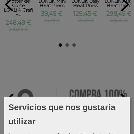
Plotter de
LOKLiK Mini
LOKLiK Easy
LOKLiK Auto
Corte
Heat Press
Heat Press
Heat Press
LOKLiK iCraft
39,45 €
129,45 €
298,45 €
+...
39,95 €
129,95 €
298,95 €
248,49 €
248,99 €
Servicios que nos gustaría
utilizar