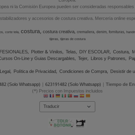
Europea.
ropea ni la Comisión Europea pueden ser consideradas responsables
estabilizadores y accesorios de costura creativa. Mercería online e
costura
costura creativa
cremallera
denim
fornituras
os
corte tela
hand
tijeras
tijeras de costura
FESIONALES
Plotter & Vinilos
Telas
DIY ESCOLAR
Costura
M
Cursos On-Line y Guias Descargables
Tejer
Libros y Patrones
Pap
Legal
Política de Privacidad
Condiciones de Compra
Desistir de 
482 (Solo Whatsapp)
|
623191482 (Solo Whatsapp)
|
Tiempo de En
(*) Precios con Impuestos incluidos