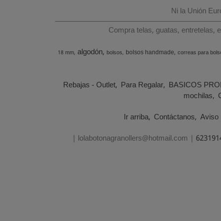
Ni la Unión Eu
Compra telas, guatas, entretelas, 
algodón
bolsos handmade
18 mm
bolsos
correas para bols
Rebajas - Outlet
Para Regalar
BASICOS PRO
mochilas
Ir arriba
Contáctanos
Aviso 
| lolabotonagranollers@hotmail.com |
623191