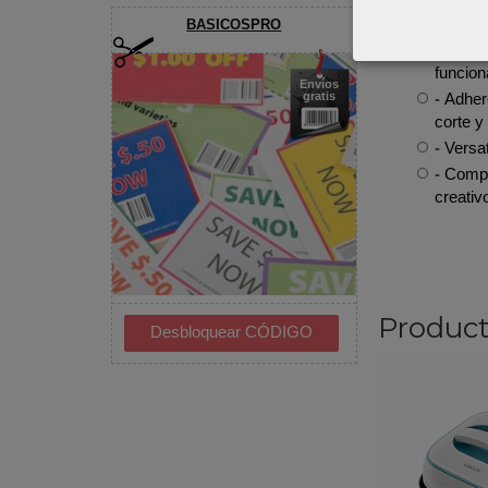
- Medid
BASICOSPRO
- Super
funcion
Envíos
- Adher
gratis
corte y
- Versa
- Compa
creativ
Product