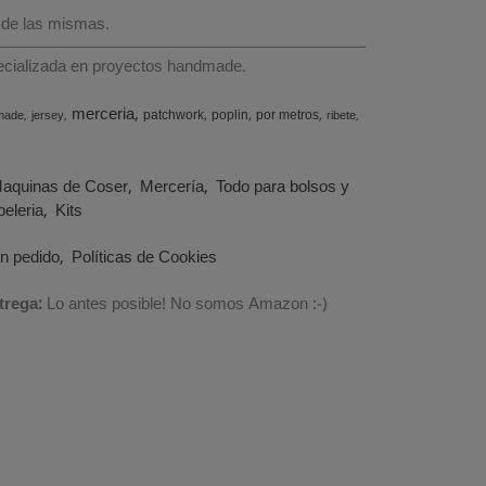
 de las mismas.
specializada en proyectos handmade.
merceria
patchwork
poplin
por metros
made
jersey
ribete
aquinas de Coser
Mercería
Todo para bolsos y
eleria
Kits
un pedido
Políticas de Cookies
trega:
Lo antes posible! No somos Amazon :-)