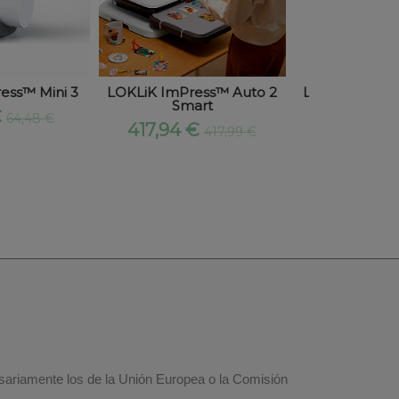
ess™ Mini 3
LOKLiK ImPress™ Auto 2
LOKLiK Bundl
Smart
€
3,43 €
64,48 €
417,94 €
417,99 €
esariamente los de la Unión Europea o la Comisión