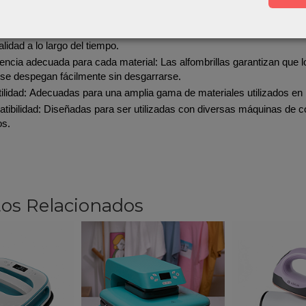
as del tapete: 35,5 x 33 cm
ficie autorregenerativa: Cada alfombrilla está diseñada para soportar
alidad a lo largo del tiempo.
encia adecuada para cada material: Las alfombrillas garantizan que l
 se despegan fácilmente sin desgarrarse.
tilidad: Adecuadas para una amplia gama de materiales utilizados en
tibilidad: Diseñadas para ser utilizadas con diversas máquinas de cor
os.
os Relacionados