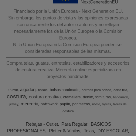
Financiado por la Unión Europea - Next Generation EU.
Sin embargo, los puntos de vista y las opiniones expresadas
son únicamente los del autor o autores y no reflejan
necesariamente los de la Unión Europea o la Comisión
Europea.
Ni la Unión Europea ni la Comisión Europea pueden ser
consideradas responsables de las mismas.
Compra telas, guatas, entretelas, estabilizadores y accesorios
de costura creativa. Mercería online especializada en
proyectos handmade.
algodón
bolsos handmade
18 mm
bolsos
correas para bolsos
corte tela
costura
costura creativa
cremallera
denim
fornituras
handmade
merceria
patchwork
poplin
por metros
jersey
ribete
tijeras
tijeras de
costura
Rebajas - Outlet
Para Regalar
BASICOS
PROFESIONALES
Plotter & Vinilos
Telas
DIY ESCOLAR