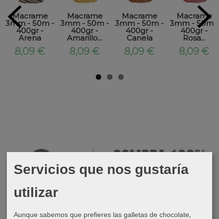
Macrame
Macrame
Macrame
Macrame
3mm - 50m -
3mm - 50m -
3mm - 50m -
3mm - 50m -
400gr -
400gr -
400gr -
400gr -
Arena
Amarillo...
Canela
Rosa...
8,09 €
8,09 €
8,09 €
8,09 €
Servicios que nos gustaría
utilizar
Aunque sabemos que prefieres las galletas de chocolate,