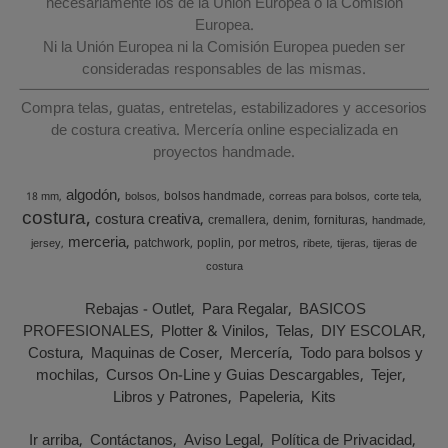
necesariamente los de la Unión Europea o la Comisión
Europea.
Ni la Unión Europea ni la Comisión Europea pueden ser
consideradas responsables de las mismas.
Compra telas, guatas, entretelas, estabilizadores y accesorios
de costura creativa. Mercería online especializada en
proyectos handmade.
algodón
bolsos handmade
18 mm
bolsos
correas para bolsos
corte tela
costura
costura creativa
cremallera
denim
fornituras
handmade
merceria
patchwork
poplin
por metros
jersey
ribete
tijeras
tijeras de
costura
Rebajas - Outlet
Para Regalar
BASICOS
PROFESIONALES
Plotter & Vinilos
Telas
DIY ESCOLAR
Costura
Maquinas de Coser
Mercería
Todo para bolsos y
mochilas
Cursos On-Line y Guias Descargables
Tejer
Libros y Patrones
Papeleria
Kits
Ir arriba
Contáctanos
Aviso Legal
Política de Privacidad