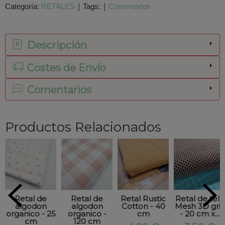
Categoría:
RETALES
|
Tags:
|
Comentarios
Descripción
Costes de Envío
Comentarios
Productos Relacionados
Retal de
Retal de
Retal Rustic
Retal de tela
algodon
algodon
Cotton - 40
Mesh 3D gris
organico - 25
organico -
cm
- 20 cm x...
cm
120 cm