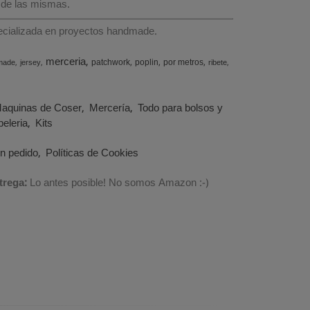
 de las mismas.
specializada en proyectos handmade.
merceria
patchwork
poplin
por metros
made
jersey
ribete
aquinas de Coser
Mercería
Todo para bolsos y
eleria
Kits
un pedido
Políticas de Cookies
trega:
Lo antes posible! No somos Amazon :-)