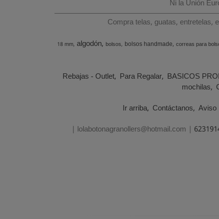
Ni la Unión Eu
Compra telas, guatas, entretelas, 
algodón
bolsos handmade
18 mm
bolsos
correas para bols
Rebajas - Outlet
Para Regalar
BASICOS PRO
mochilas
Ir arriba
Contáctanos
Aviso 
| lolabotonagranollers@hotmail.com |
623191