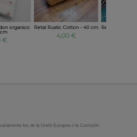
don organico
Retal Rustic Cotton - 40 cm
Retal de tela M
 cm
20 cm 
4,00 €
5 €
3,50
esariamente los de la Unión Europea o la Comisión