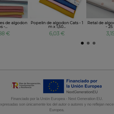
les de algodon
Popelin de algodon Cats - 1
Retal de algo
s -...
m x 1,50...
- 25
88 €
6,03 €
3,1
Financiado por la Unión Europea - Next Generation EU.
 expresadas son únicamente los del autor o autores y no reflejan nec
Europea.