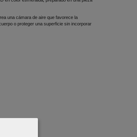
3D en color esmeralda, preparado en una pieza
crea una cámara de aire que favorece la
cuerpo o proteger una superficie sin incorporar