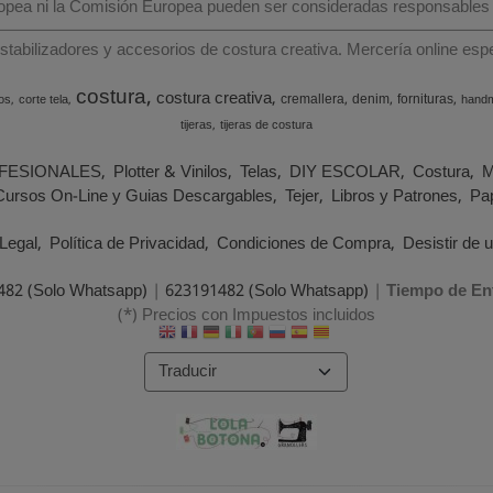
ropea ni la Comisión Europea pueden ser consideradas responsables
estabilizadores y accesorios de costura creativa. Mercería online e
costura
costura creativa
cremallera
denim
fornituras
os
corte tela
hand
tijeras
tijeras de costura
FESIONALES
Plotter & Vinilos
Telas
DIY ESCOLAR
Costura
M
Cursos On-Line y Guias Descargables
Tejer
Libros y Patrones
Pap
Legal
Política de Privacidad
Condiciones de Compra
Desistir de 
482 (Solo Whatsapp)
|
623191482 (Solo Whatsapp)
|
Tiempo de En
(*) Precios con Impuestos incluidos