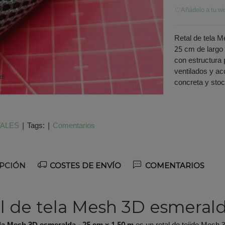
Añádelo a tu wi
Retal de tela 
25 cm de largo 
con estructura 
ventilados y a
as
concreta y stoc
ALES
|
Tags:
|
Comentarios
PCIÓN
COSTES DE ENVÍO
COMENTARIOS
l de tela Mesh 3D esmerald