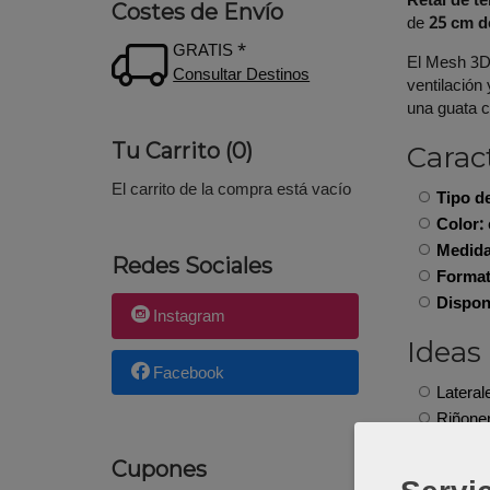
Retal de t
Costes de Envío
de
25 cm d
GRATIS *
El Mesh 3D 
Consultar Destinos
ventilación
una guata c
Tu Carrito (0)
Caract
El carrito de la compra está vacío
Tipo de
Color:
Medida
Redes Sociales
Format
Dispon
Instagram
Ideas
Facebook
Lateral
Riñoner
Bolsill
Cupones
Fundas,