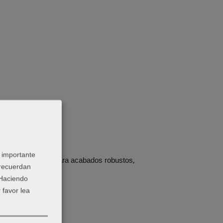
 importante
encional. Es útil para acabados robustos,
 recuerdan
 Haciendo
 favor lea