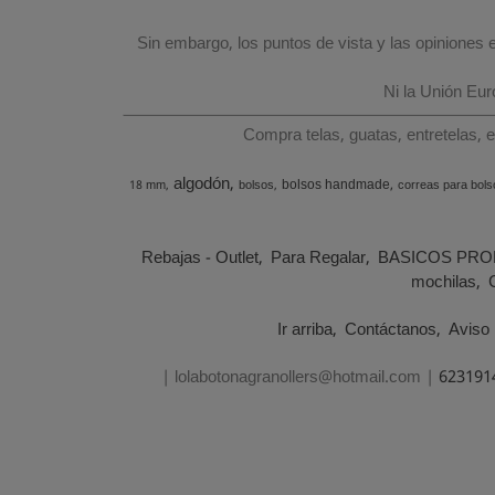
Sin embargo, los puntos de vista y las opiniones
Ni la Unión Eu
Compra telas, guatas, entretelas, 
algodón
bolsos handmade
18 mm
bolsos
correas para bols
Rebajas - Outlet
Para Regalar
BASICOS PRO
mochilas
Ir arriba
Contáctanos
Aviso 
| lolabotonagranollers@hotmail.com |
623191