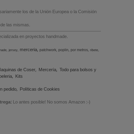
esariamente los de la Unión Europea o la Comisión
 de las mismas.
specializada en proyectos handmade.
merceria
patchwork
poplin
por metros
made
jersey
ribete
aquinas de Coser
Mercería
Todo para bolsos y
eleria
Kits
un pedido
Políticas de Cookies
trega:
Lo antes posible! No somos Amazon :-)