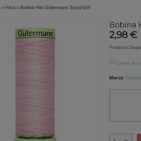
a
»
Hilos
»
Bobina Hilo Gütermann Torzal 659
Bobina 
2,98 €
Producto Dispo
Costes de e
Marca
:
Güterm