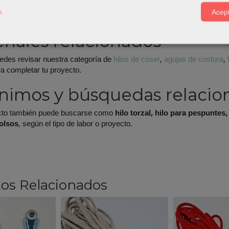
tensión y largo de puntada antes de coser la pieza final.
s
Acept
 prueba en un retal, especialmente en telas gruesas o varias capas.
riales relacionados
edes revisar nuestra categoría de
hilos de coser
,
agujas de costura
,
a completar tu proyecto.
nimos y búsquedas relacio
cto también puede buscarse como
hilo torzal, hilo para pespuntes,
bolsos
, según el tipo de labor o proyecto.
os Relacionados