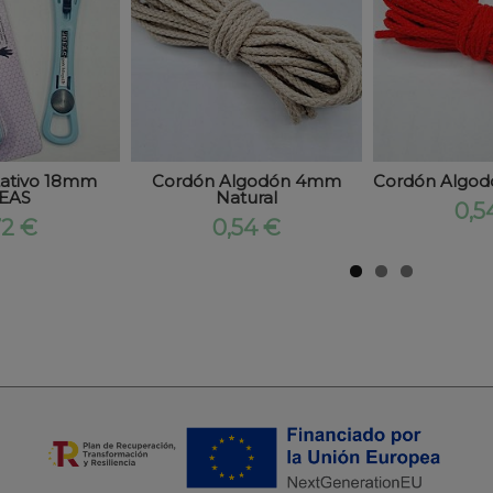
tativo 18mm
Cordón Algodón 4mm
Cordón Algo
EAS
Natural
0,5
72 €
0,54 €