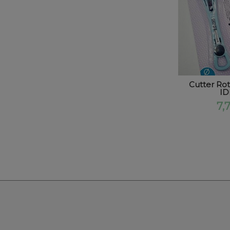
Cutter Ro
ID
7,