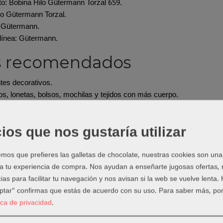
o: Bobina Hilo Gütermann Torzal 659.
ilo Gütermann Torzal.
 Gütermann.
línea: Gütermann.
s recomendados
tes decorativos.
s, lonetas, bolsos, mochilas y tejidos con más cuerpo.
s vistas en prendas y accesorios.
s donde quieres que el hilo destaque.
ios que nos gustaría utilizar
do elegir este producto
os que prefieres las galletas de chocolate, nuestras cookies son una
torzal cuando busques una puntada más marcada que con un hilo conv
 a tu experiencia de compra. Nos ayudan a enseñarte jugosas ofertas,
y visibles.
ias para facilitar tu navegación y nos avisan si la web se vuelve lenta.
ejos de uso
eptar" confirmas que estás de acuerdo con su uso.
Para saber más, por
tica de privacidad
.
 aguja adecuada al grosor del hilo.