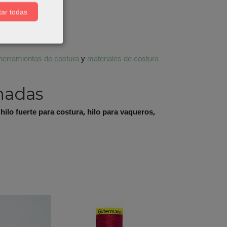
ar todas
herramientas de costura
y
materiales de costura
nadas
 hilo fuerte para costura, hilo para vaqueros,