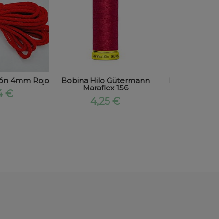
dón 4mm Rojo
Bobina Hilo Gütermann
Bobina Hilo
Maraflex 156
Marafle
4 €
4,25 €
4,25