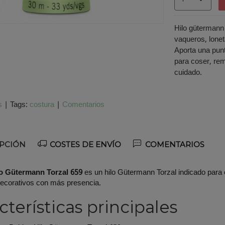
Hilo gütermann 
vaqueros, lone
Aporta una punt
para coser, re
cuidado.
s
|
Tags:
costura
|
Comentarios
PCIÓN
COSTES DE ENVÍO
COMENTARIOS
o Gütermann Torzal 659
es un hilo Gütermann Torzal indicado para 
ecorativos con más presencia.
cterísticas principales