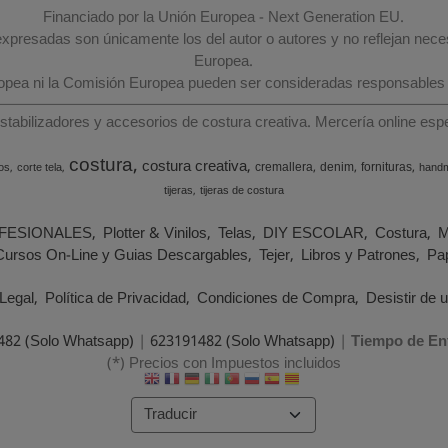
Financiado por la Unión Europea - Next Generation EU.
 expresadas son únicamente los del autor o autores y no reflejan nec
Europea.
ropea ni la Comisión Europea pueden ser consideradas responsables
estabilizadores y accesorios de costura creativa. Mercería online e
costura
costura creativa
cremallera
denim
fornituras
os
corte tela
hand
tijeras
tijeras de costura
FESIONALES
Plotter & Vinilos
Telas
DIY ESCOLAR
Costura
M
Cursos On-Line y Guias Descargables
Tejer
Libros y Patrones
Pap
Legal
Política de Privacidad
Condiciones de Compra
Desistir de 
482 (Solo Whatsapp)
|
623191482 (Solo Whatsapp)
|
Tiempo de En
(*) Precios con Impuestos incluidos