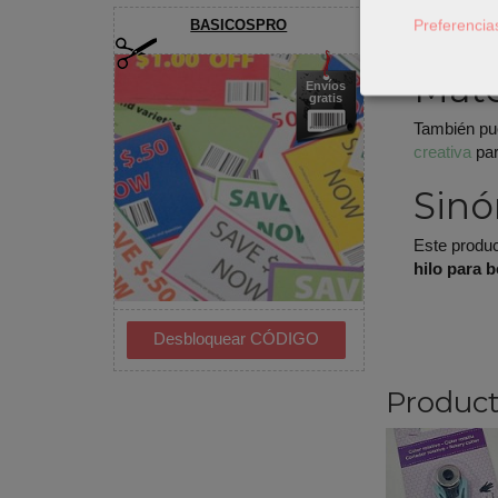
Ajusta 
Preferencia
BASICOSPRO
Haz una
Mate
Envíos
gratis
También pu
creativa
par
Sinó
Este produ
hilo para 
Product