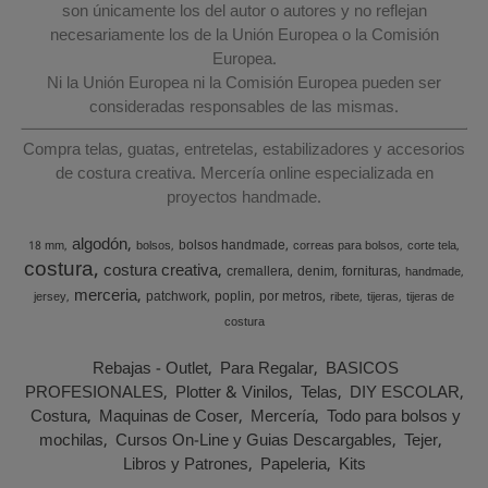
son únicamente los del autor o autores y no reflejan
necesariamente los de la Unión Europea o la Comisión
Europea.
Ni la Unión Europea ni la Comisión Europea pueden ser
consideradas responsables de las mismas.
Compra telas, guatas, entretelas, estabilizadores y accesorios
de costura creativa. Mercería online especializada en
proyectos handmade.
algodón
bolsos handmade
18 mm
bolsos
correas para bolsos
corte tela
costura
costura creativa
cremallera
denim
fornituras
handmade
merceria
patchwork
poplin
por metros
jersey
ribete
tijeras
tijeras de
costura
Rebajas - Outlet
Para Regalar
BASICOS
PROFESIONALES
Plotter & Vinilos
Telas
DIY ESCOLAR
Costura
Maquinas de Coser
Mercería
Todo para bolsos y
mochilas
Cursos On-Line y Guias Descargables
Tejer
Libros y Patrones
Papeleria
Kits