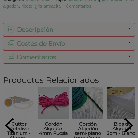
algodon
ribete
gris antracita
|
Comentarios
Descripción
Costes de Envío
Comentarios
Productos Relacionados
Cutter
Cordón
Cordón
Bies de
Rotativo
Algodón
Algodón
Algodón
Titanium -
4mm Fucsia
semi-plano
3cm - Blanco
45mm...
3mm Verde...