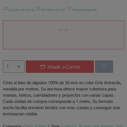
Costes de envío
Ver descripción
Hacer pregunta
Añadir a Carrito
Cinta al bies de algodon 100% de 30 mm en color Gris Antracita,
vendida por metros. Su anchura ofrece mayor cobertura para
mantas, bolsos, cambiadores y proyectos con varias capas.
Cada unidad de compra corresponde a 1 metro. Su formato
ancho facilita envolver bordes con mas cuerpo y conseguir una
terminacion visible.
Categoría:
Cinta al Bies
|
Tags:
costura
30 mm
por metros
bies