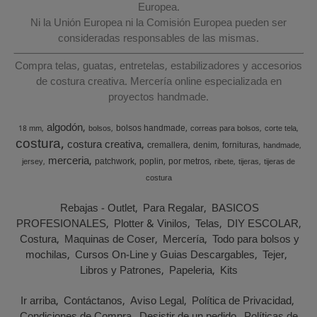
Europea.
Ni la Unión Europea ni la Comisión Europea pueden ser
consideradas responsables de las mismas.
Compra telas, guatas, entretelas, estabilizadores y accesorios
de costura creativa. Mercería online especializada en
proyectos handmade.
algodón
bolsos handmade
18 mm
bolsos
correas para bolsos
corte tela
costura
costura creativa
cremallera
denim
fornituras
handmade
merceria
patchwork
poplin
por metros
jersey
ribete
tijeras
tijeras de
costura
Rebajas - Outlet
Para Regalar
BASICOS
PROFESIONALES
Plotter & Vinilos
Telas
DIY ESCOLAR
Costura
Maquinas de Coser
Mercería
Todo para bolsos y
mochilas
Cursos On-Line y Guias Descargables
Tejer
Libros y Patrones
Papeleria
Kits
Ir arriba
Contáctanos
Aviso Legal
Política de Privacidad