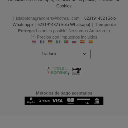
Condiciones de Compra
Desistir de un pedido
Políticas de
Cookies
| lolabotonagranollers@hotmail.com |
623191482 (Solo
Whatsapp)
|
623191482 (Solo Whatsapp)
|
Tiempo de
Entrega:
Lo antes posible! No somos Amazon :-)
(*) Precios con Impuestos incluidos
Métodos de pago aceptados