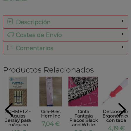
Descripción
Costes de Envío
Comentarios
Productos Relacionados
SCHMETZ -
Gira-Bies
Cinta
Descosedor
Agujas
Hemline
Fantasia
Ergonómico
Jersey para
Flecos Black
con tapa
7,04 €
máquina
and White
4,19 €