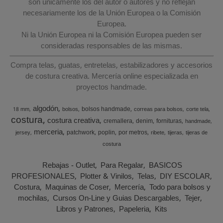
son únicamente los del autor o autores y no reflejan
necesariamente los de la Unión Europea o la Comisión
Europea.
Ni la Unión Europea ni la Comisión Europea pueden ser
consideradas responsables de las mismas.
Compra telas, guatas, entretelas, estabilizadores y accesorios
de costura creativa. Mercería online especializada en
proyectos handmade.
algodón
bolsos handmade
18 mm
bolsos
correas para bolsos
corte tela
costura
costura creativa
cremallera
denim
fornituras
handmade
merceria
patchwork
poplin
por metros
jersey
ribete
tijeras
tijeras de
costura
Rebajas - Outlet
Para Regalar
BASICOS
PROFESIONALES
Plotter & Vinilos
Telas
DIY ESCOLAR
Costura
Maquinas de Coser
Mercería
Todo para bolsos y
mochilas
Cursos On-Line y Guias Descargables
Tejer
Libros y Patrones
Papeleria
Kits