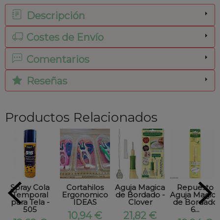
Descripción
Costes de Envío
Comentarios
Reseñas
Productos Relacionados
Spray Cola
Cortahilos
Aguja Magica
Repuesto
Temporal
Ergonomico
de Bordado -
Aguja Magica
para Tela -
IDEAS
Clover
de Bordado
505
6...
10,94 €
21,82 €