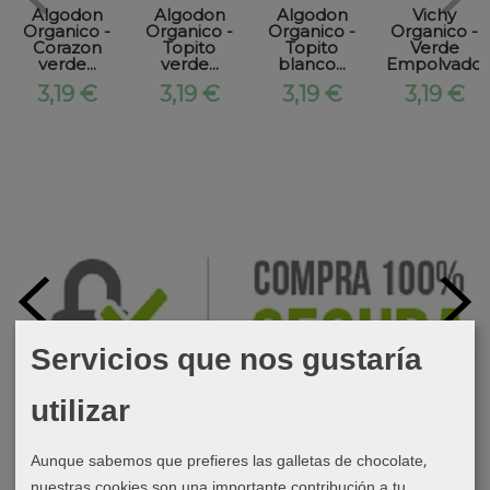
Algodon
Algodon
Algodon
Vichy
Organico -
Organico -
Organico -
Organico -
Corazon
Topito
Topito
Verde
verde...
verde...
blanco...
Empolvado
3,19 €
3,19 €
3,19 €
3,19 €
Servicios que nos gustaría
utilizar
Aunque sabemos que prefieres las galletas de chocolate,
nuestras cookies son una importante contribución a tu