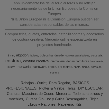
son únicamente los del autor o autores y no reflejan
necesariamente los de la Unión Europea o la Comisión
Europea.
Ni la Unión Europea ni la Comisión Europea pueden ser
consideradas responsables de las mismas.
Compra telas, guatas, entretelas, estabilizadores y accesorios
de costura creativa. Mercería online especializada en
proyectos handmade.
algodón
bolsos handmade
18 mm
bolsos
correas para bolsos
corte tela
costura
costura creativa
cremallera
denim
fornituras
handmade
merceria
patchwork
poplin
por metros
jersey
ribete
tijeras
tijeras de
costura
Rebajas - Outlet
Para Regalar
BASICOS
PROFESIONALES
Plotter & Vinilos
Telas
DIY ESCOLAR
Costura
Maquinas de Coser
Mercería
Todo para bolsos y
mochilas
Cursos On-Line y Guias Descargables
Tejer
Libros y Patrones
Papeleria
Kits