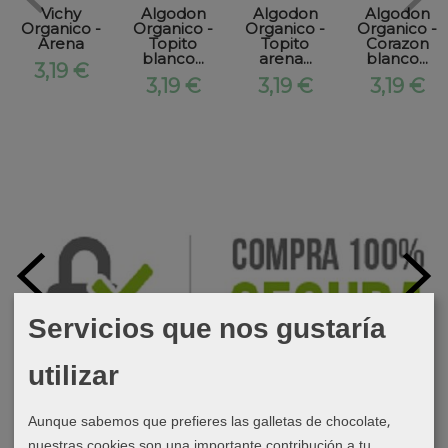
Vichy
Algodon
Algodon
Algodon
Organico -
Organico -
Organico -
Organico -
Arena
Topito
Topito
Corazon
blanco...
arena...
blanco...
3,19 €
3,19 €
3,19 €
3,19 €
Servicios que nos gustaría
utilizar
Aunque sabemos que prefieres las galletas de chocolate,
nuestras cookies son una importante contribución a tu