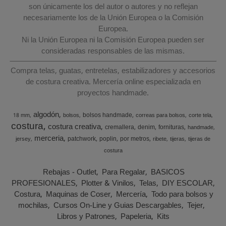
son únicamente los del autor o autores y no reflejan
necesariamente los de la Unión Europea o la Comisión
Europea.
Ni la Unión Europea ni la Comisión Europea pueden ser
consideradas responsables de las mismas.
Compra telas, guatas, entretelas, estabilizadores y accesorios
de costura creativa. Mercería online especializada en
proyectos handmade.
algodón
bolsos handmade
18 mm
bolsos
correas para bolsos
corte tela
costura
costura creativa
cremallera
denim
fornituras
handmade
merceria
patchwork
poplin
por metros
jersey
ribete
tijeras
tijeras de
costura
Rebajas - Outlet
Para Regalar
BASICOS
PROFESIONALES
Plotter & Vinilos
Telas
DIY ESCOLAR
Costura
Maquinas de Coser
Mercería
Todo para bolsos y
mochilas
Cursos On-Line y Guias Descargables
Tejer
Libros y Patrones
Papeleria
Kits