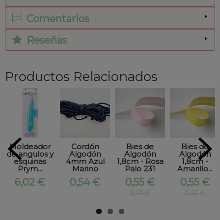
Comentarios
Reseñas
Productos Relacionados
Moldeador
Cordón
Bies de
Bies de
de angulos y
Algodón
Algodón
Algodón
esquinas
4mm Azul
1,8cm - Rosa
1,8cm -
Prym...
Marino
Palo 231
Amarillo...
6,02 €
0,54 €
0,55 €
0,55 €
0,61 €
0,61 €