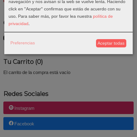
navegación y nos avisan si la web se vuelve lenta. Haciendo
click en "Aceptar" confirmas que estás de acuerdo con su
uso.
Para saber más, por favor lea nuestra
política de
Costes de Envío
privacidad
.
GRATIS *
Consultar Destinos
Preferencias
Aceptar todas
Tu Carrito (0)
El carrito de la compra está vacío
Redes Sociales
Instagram
Facebook