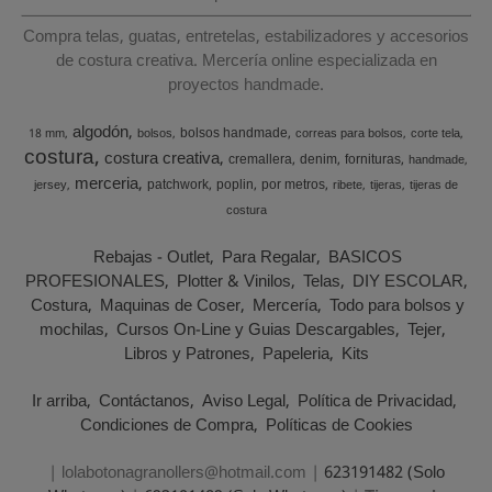
Compra telas, guatas, entretelas, estabilizadores y accesorios
de costura creativa. Mercería online especializada en
proyectos handmade.
algodón
bolsos handmade
18 mm
bolsos
correas para bolsos
corte tela
costura
costura creativa
cremallera
denim
fornituras
handmade
merceria
patchwork
poplin
por metros
jersey
ribete
tijeras
tijeras de
costura
Rebajas - Outlet
Para Regalar
BASICOS
PROFESIONALES
Plotter & Vinilos
Telas
DIY ESCOLAR
Costura
Maquinas de Coser
Mercería
Todo para bolsos y
mochilas
Cursos On-Line y Guias Descargables
Tejer
Libros y Patrones
Papeleria
Kits
Ir arriba
Contáctanos
Aviso Legal
Política de Privacidad
Condiciones de Compra
Políticas de Cookies
| lolabotonagranollers@hotmail.com |
623191482 (Solo