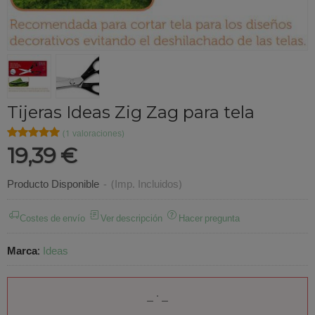
Tijeras Ideas Zig Zag para tela
★★★★★
★★★★★
(1 valoraciones)
19,39 €
Producto Disponible
-
(Imp. Incluidos)
Costes de envío
Ver descripción
Hacer pregunta
Marca
:
Ideas