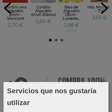
Cordón vivo
Cordón
Bies de
Hilo Mochite
algodón
Algodón
Algodón
- 714
3mm -
4mm Blanco
1,8cm -
3,59 €
Vivocord
Lunares...
0,54 €
0,70 €
0,88 €
0,97 €
Servicios que nos gustaría
utilizar