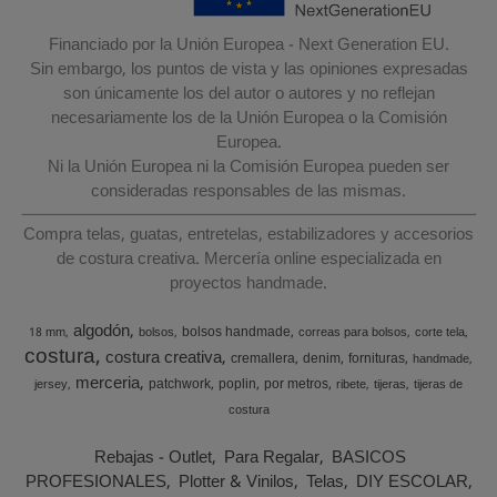
Financiado por la Unión Europea - Next Generation EU.
Sin embargo, los puntos de vista y las opiniones expresadas
son únicamente los del autor o autores y no reflejan
necesariamente los de la Unión Europea o la Comisión
Europea.
Ni la Unión Europea ni la Comisión Europea pueden ser
consideradas responsables de las mismas.
Compra telas, guatas, entretelas, estabilizadores y accesorios
de costura creativa. Mercería online especializada en
proyectos handmade.
algodón
bolsos handmade
18 mm
bolsos
correas para bolsos
corte tela
costura
costura creativa
cremallera
denim
fornituras
handmade
merceria
patchwork
poplin
por metros
jersey
ribete
tijeras
tijeras de
costura
Rebajas - Outlet
Para Regalar
BASICOS
PROFESIONALES
Plotter & Vinilos
Telas
DIY ESCOLAR