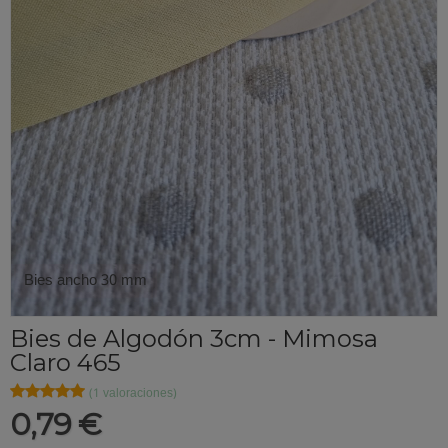
Bies ancho 30 mm
Bies de Algodón 3cm - Mimosa
Claro 465
★★★★★
★★★★★
(1 valoraciones)
0,79 €