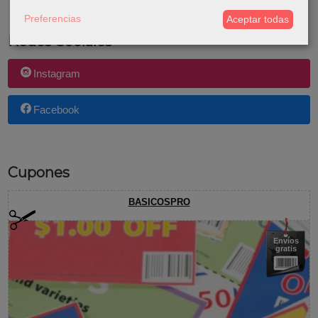
Preferencias
Aceptar todas
Redes Sociales
Instagram
Facebook
Cupones
BASICOSPRO
Envíos
gratis