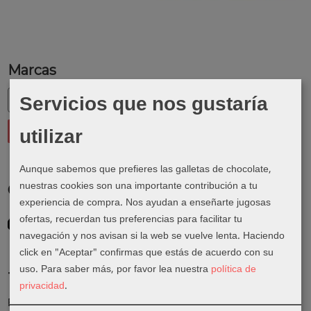
Marcas
Servicios que nos gustaría
utilizar
Aunque sabemos que prefieres las galletas de chocolate,
nuestras cookies son una importante contribución a tu
Costes de Envío
experiencia de compra. Nos ayudan a enseñarte jugosas
GRATIS *
ofertas, recuerdan tus preferencias para facilitar tu
Consultar Destinos
navegación y nos avisan si la web se vuelve lenta. Haciendo
click en "Aceptar" confirmas que estás de acuerdo con su
uso.
Para saber más, por favor lea nuestra
política de
Tu Carrito (0)
privacidad
.
El carrito de la compra está vacío