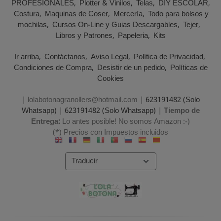
PROFESIONALES
Plotter & Vinilos
Telas
DIY ESCOLAR
Costura
Maquinas de Coser
Mercería
Todo para bolsos y
mochilas
Cursos On-Line y Guias Descargables
Tejer
Libros y Patrones
Papeleria
Kits
Ir arriba
Contáctanos
Aviso Legal
Política de Privacidad
Condiciones de Compra
Desistir de un pedido
Políticas de
Cookies
| lolabotonagranollers@hotmail.com |
623191482 (Solo
Whatsapp)
|
623191482 (Solo Whatsapp)
|
Tiempo de
Entrega:
Lo antes posible! No somos Amazon :-)
(*) Precios con Impuestos incluidos