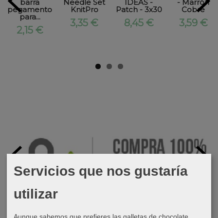
barra
Needle Set
IDEAS -
- Marrón
pegamento
KnitPro
Patch - 3x30
Cobre
para...
3,35 €
8,45 €
3,59 €
2,15 €
Servicios que nos gustaría
utilizar
Aunque sabemos que prefieres las galletas de chocolate,