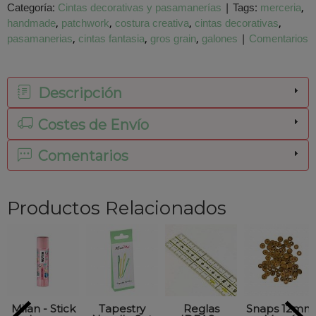
Categoría:
Cintas decorativas y pasamanerías
|
Tags:
merceria
handmade
patchwork
costura creativa
cintas decorativas
pasamanerias
cintas fantasia
gros grain
galones
|
Comentarios
Descripción
Costes de Envío
Comentarios
Productos Relacionados
Milan - Stick
Tapestry
Reglas
Snaps 12mm