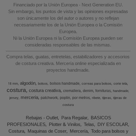
Financiado por la Unión Europea - Next Generation EU.
Sin embargo, los puntos de vista y las opiniones expresadas
son únicamente los del autor o autores y no reflejan
necesariamente los de la Unión Europea o la Comisión
Europea.
Ni la Unión Europea ni la Comisión Europea pueden ser
consideradas responsables de las mismas.
Compra telas, guatas, entretelas, estabilizadores y accesorios
de costura creativa. Mercería online especializada en
proyectos handmade.
algodón
bolsos handmade
18 mm
bolsos
correas para bolsos
corte tela
costura
costura creativa
cremallera
denim
fornituras
handmade
merceria
patchwork
poplin
por metros
jersey
ribete
tijeras
tijeras de
costura
Rebajas - Outlet
Para Regalar
BASICOS
PROFESIONALES
Plotter & Vinilos
Telas
DIY ESCOLAR
Costura
Maquinas de Coser
Mercería
Todo para bolsos y